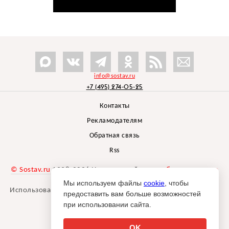
info@sostav.ru
+7 (495) 274-05-25
Контакты
Рекламодателям
Обратная связь
Rss
© Sostav.ru
1998-2026 Независимый проект
брендингового
агентства Depot
Мы используем файлы
cookie
, чтобы
Использование материалов Sostav.ru допустимо только при
предоставить вам больше возможностей
указании источника.
при использовании сайта.
Дизайн сайта -
Liqium
.
18+
OK