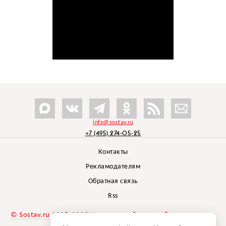
info@sostav.ru
+7 (495) 274-05-25
Контакты
Рекламодателям
Обратная связь
Rss
© Sostav.ru
1998-2026 Независимый проект
брендингового
агентства Depot