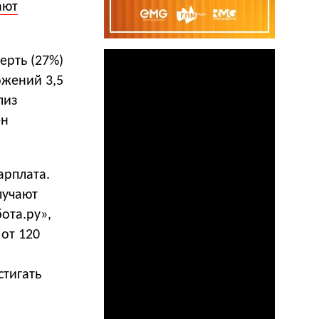
ают
ерть (27%)
ожений 3,5
лиз
ен
арплата.
лучают
ота.ру»,
 от 120
стигать