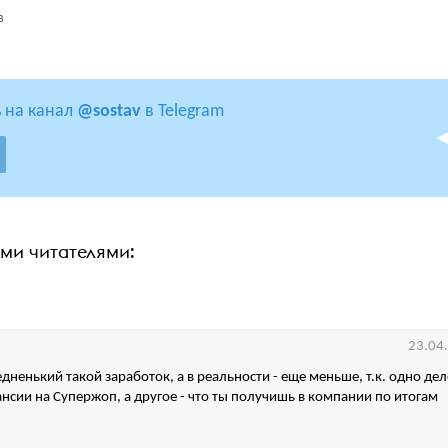
в
 на канал
@sostav
в Telegram
ими читателями:
23.04
дненький такой заработок, а в реальности - еще меньше, т.к. одно дел
ансии на Супержоп, а другое - что ты получишь в компании по итогам