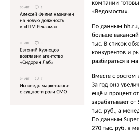
компании готовы 
06 АВГ
1
«Ведомости».
Алексей Филия назначен
на новую должность
По данным hh.ru,
в «ГПМ Реклама»
больше вакансий
тыс. В список об
05 АВГ
3
Евгений Кузнецов
конкурентов и ры
возглавил агентство
разбираться в м
«Сидорин Лаб»
Вместе с ростом 
04 АВГ
7
За год она увели
Исповедь маркетолога:
о сущности роли СМО
ещё и процент о
зарабатывает от 
тыс. руб., а мен
По данным Super
270 тыс. руб. в м