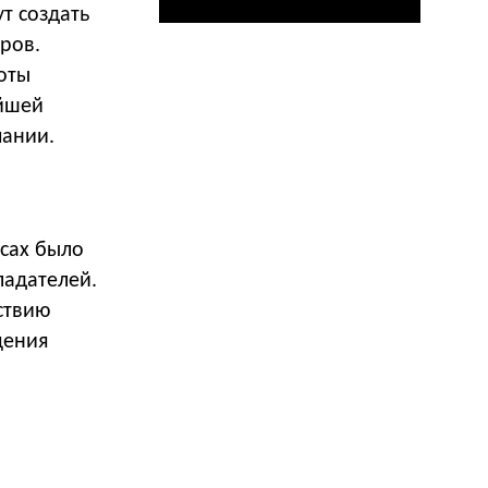
т создать
ров.
боты
ейшей
пании.
йсах было
ладателей.
ствию
щения