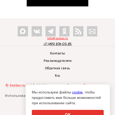
info@sostav.ru
+7 (495) 274-05-25
Контакты
Рекламодателям
Обратная связь
Rss
© Sostav.ru
1998-2026 Независимый проект
брендингового
агентства Depot
Мы используем файлы
cookie
, чтобы
Использование материалов Sostav.ru допустимо только при
предоставить вам больше возможностей
указании источника.
при использовании сайта.
Дизайн сайта -
Liqium
.
18+
OK