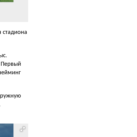
н стадиона
ыс.
. Первый
 нейминг
аружную
,