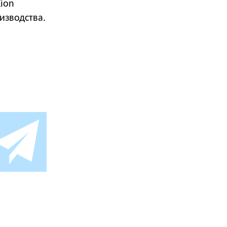
ion
изводства.