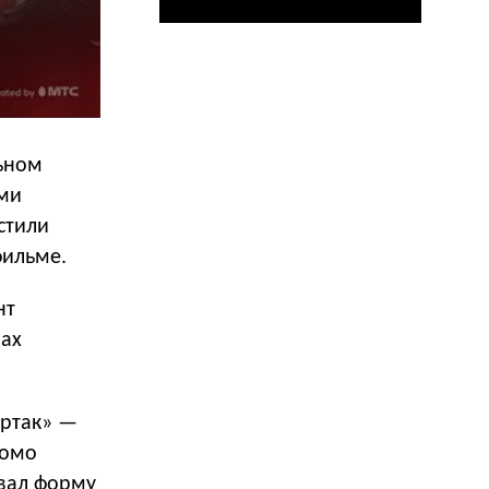
льном
ями
стили
фильме.
нт
лах
артак» —
ромо
вал форму