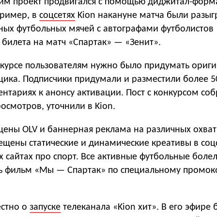
тим проект продвигался с помощью диджитал-форм
ример, в
соцсетях
Kion накануне матча были разы
вных футбольных мячей с автографами футболистов
 билета на матч «Спартак» — «Зенит».
онкурсе пользователям нужно было придумать ориг
щика. Подписчики придумали и разместили более 5
нтариях к анонсу активации. Пост с конкурсом со
осмотров, уточнили в Kion.
щены OLV и баннерная реклама на различных охва
ещены статические и динамические креативы в соц
х сайтах про спорт. Все активные футбольные боле
ь фильм «Мы — Спартак» по специальному промок
естно о
запуске
телеканала «Kion хит». В его эфире 