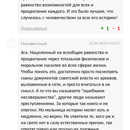
равенство возможностей для всех и
процветание каждого. И это было лучшее, что
случилось с человечеством за всю его историю!
Пожаловаться
1
1
Неизвестный
21.05.2025 в 12:57
Ага. Нацеленный на всеобщее равенство и
процветание через тотальное физическое и
моральное насилие во всех сферах жизни.
Чтобы понять это, достаточно просто посмотреть
сканы документов советской власти из архивов,
выложенные в сети, и просто вчитаться в их
смысл. А то что вы называете "ошибками
несовершенства", другие люди называют
преступлениями. За которые так никто и не
ответил. Но мельница истории мелет хоть и
медленно, но верно. Не ответили те, кого уж и
на свете нет в силу естественных причин, так
ответят равно или поздно их духовные