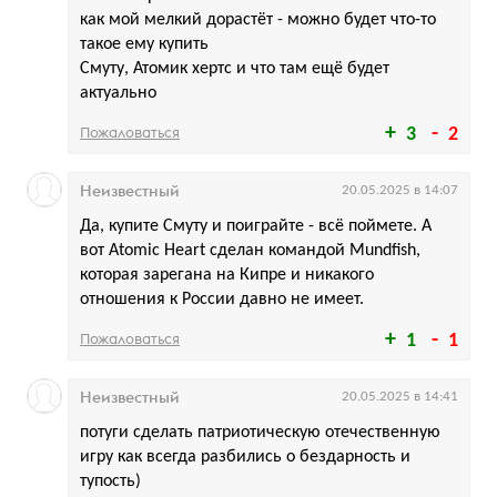
как мой мелкий дорастёт - можно будет что-то
такое ему купить
Смуту, Атомик хертс и что там ещё будет
актуально
Пожаловаться
3
2
Неизвестный
20.05.2025 в 14:07
Да, купите Смуту и поиграйте - всё поймете. А
вот Atomic Heart сделан командой Mundfish,
которая зарегана на Кипре и никакого
отношения к России давно не имеет.
Пожаловаться
1
1
Неизвестный
20.05.2025 в 14:41
потуги сделать патриотическую отечественную
игру как всегда разбились о бездарность и
тупость)