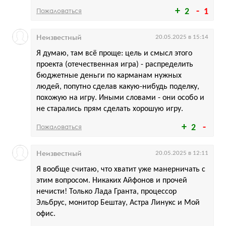
Пожаловаться
2
1
Неизвестный
20.05.2025 в 15:14
Я думаю, там всё проще: цель и смысл этого
проекта (отечественная игра) - распределить
бюджетные деньги по карманам нужных
людей, попутно сделав какую-нибудь поделку,
похожую на игру. Иными словами - они особо и
не старались прям сделать хорошую игру.
Пожаловаться
2
Неизвестный
20.05.2025 в 12:11
Я вообще считаю, что хватит уже манерничать с
этим вопросом. Никаких Айфонов и прочей
нечисти! Только Лада Гранта, процессор
Эльбрус, монитор Бештау, Астра Линукс и Мой
офис.