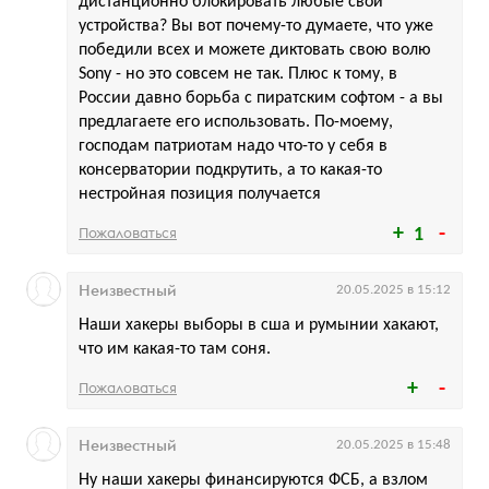
дистанционно блокировать любые свои
устройства? Вы вот почему-то думаете, что уже
победили всех и можете диктовать свою волю
Sony - но это совсем не так. Плюс к тому, в
России давно борьба с пиратским софтом - а вы
предлагаете его использовать. По-моему,
господам патриотам надо что-то у себя в
консерватории подкрутить, а то какая-то
нестройная позиция получается
Пожаловаться
1
Неизвестный
20.05.2025 в 15:12
Наши хакеры выборы в сша и румынии хакают,
что им какая-то там соня.
Пожаловаться
Неизвестный
20.05.2025 в 15:48
Ну наши хакеры финансируются ФСБ, а взлом