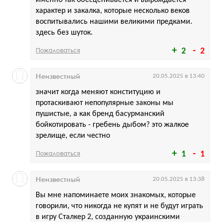
именно так обесценивается и вырождается
характер и закалка, которые несколько веков
воспитывались нашими великими предками.
здесь без шуток.
Пожаловаться
2
2
Неизвестный
20.05.2025 в 13:40
значит когда меняют конституцию и
протаскивают непопулярные законы мы
пушистые, а как бренд басурманский
бойкотировать - гребень дыбом? это жалкое
зрелище, если честно
Пожаловаться
1
1
Неизвестный
20.05.2025 в 13:38
Вы мне напоминаете моих знакомых, которые
говорили, что никогда не купят и не будут играть
в игру Сталкер 2, созданную украинскими