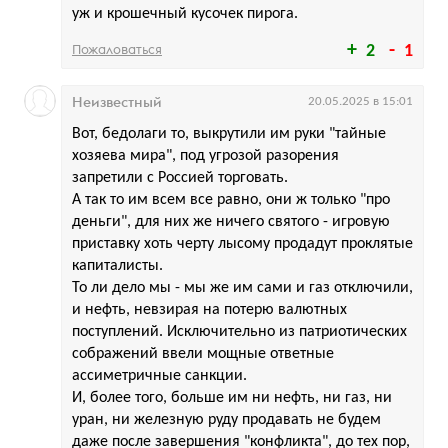
уж и крошечный кусочек пирога.
Пожаловаться
2
1
Неизвестный
20.05.2025 в 15:01
Вот, бедолаги то, выкрутили им руки "тайные
хозяева мира", под угрозой разорения
запретили с Россией торговать.
А так то им всем все равно, они ж только "про
деньги", для них же ничего святого - игровую
приставку хоть черту лысому продадут проклятые
капиталисты.
То ли дело мы - мы же им сами и газ отключили,
и нефть, невзирая на потерю валютных
поступлений. Исключительно из патриотических
сображений ввели мощные ответные
ассиметричные санкции.
И, более того, больше им ни нефть, ни газ, ни
уран, ни железную руду продавать не будем
даже после завершения "конфликта", до тех пор,