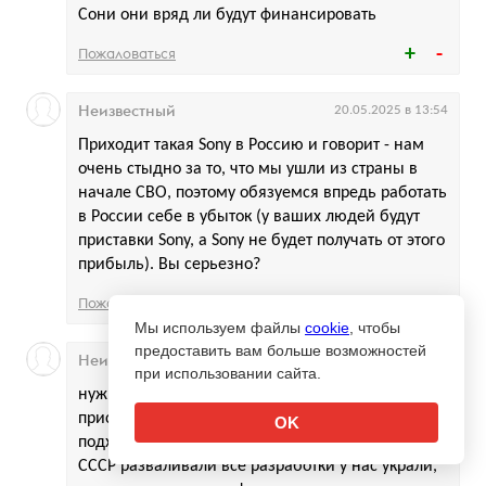
Сони они вряд ли будут финансировать
Пожаловаться
Неизвестный
20.05.2025 в 13:54
Приходит такая Sony в Россию и говорит - нам
очень стыдно за то, что мы ушли из страны в
начале СВО, поэтому обязуемся впредь работать
в России себе в убыток (у ваших людей будут
приставки Sony, а Sony не будет получать от этого
прибыль). Вы серьезно?
Пожаловаться
Мы используем файлы
cookie
, чтобы
предоставить вам больше возможностей
Неизвестный
20.05.2025 в 14:20
при использовании сайта.
нужно повторить вариант Dendy, взяли японскую
приставку, все скопировали и даже картриджи
OK
подходили. Не вижу ничего в этом плохо, когда
СССР разваливали все разработки у нас украли,