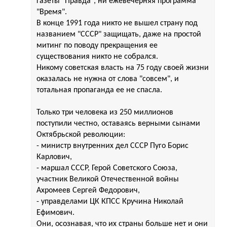
газеты "Правда", ни ежевечерняя программа
"Время".
В конце 1991 года никто не вышел страну под
названием "СССР" защищать, даже на простой
митинг по поводу прекращения ее
существования никто не собрался.
Никому советская власть на 75 году своей жизни
оказалась не нужна от слова "совсем", и
тотальная пропаганда ее не спасла.
Только три человека из 250 миллионов
поступили честно, оставаясь верными сынами
Октябрьской революции:
- министр внутренних дел СССР Пуго Борис
Карлович,
- маршал СССР, Герой Советского Союза,
участник Великой Отечественной войны
Ахромеев Сергей Федорович,
- управделами ЦК КПСС Кручина Николай
Ефимович.
Они, осознавая, что их страны больше нет и они