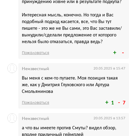
принуждению извне или в результате подкупа?
Интересная мысль, конечно. Но тогда и Вас
подобный подход касается, все, что Вы тут
пишете - это же не Вы сами, это Вас заставили/
вынудили/сделали предложение от которого
нельзя было отказаться, правда ведь?
Пожаловаться
Неизвестный
20.05.2025 в 15:47
Вы меня с кем-то путаете. Моя позиция такая
же, как у Дмитрия Глуховского или Артура
Смольянинова
Пожаловаться
1
7
Неизвестный
20.05.2025 в 13:57
а что вы имеете против Смуты? видел обзор,
вполне приличный геймплей