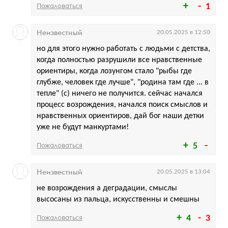
Пожаловаться
1
Неизвестный
20.05.2025 в 12:50
но для этого нужно работать с людьми с детства,
когда полностью разрушили все нравственные
ориентиры, когда лозунгом стало "рыбы где
глубже, человек где лучше", "родина там где ... в
тепле" (с) ничего не получится. сейчас начался
процесс возрождения, начался поиск смыслов и
нравственных ориентиров, дай бог наши детки
уже не будут манкуртами!
Пожаловаться
5
Неизвестный
20.05.2025 в 13:04
не возрождения а деградации, смыслы
высосаны из пальца, искусственны и смешны
Пожаловаться
4
3