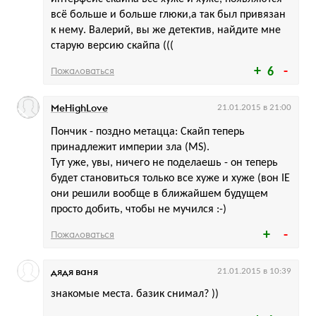
всё больше и больше глюки,а так был привязан
к нему. Валерий, вы же детектив, найдите мне
старую версию скайпа (((
Пожаловаться
6
MeHighLove
21.01.2015 в 21:00
Пончик - поздно метацца: Скайп теперь
принадлежит империи зла (MS).
Тут уже, увы, ничего не поделаешь - он теперь
будет становиться только все хуже и хуже (вон IE
они решили вообще в ближайшем будущем
просто добить, чтобы не мучился :-)
Пожаловаться
дядя ваня
21.01.2015 в 10:39
знакомые места. базик снимал? ))