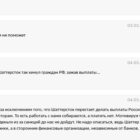
03.03
ам не поможет
04.03
Шаттерсток так кинул граждан РФ, зажав выплаты...
04.03
 за исключением того, что Шаттерсток перестает делать выплаты Росс
торам. То есть работать с нами собираются, а платить нет. Мотивируя 
деньги из за санкций до нас не дойдут. Не надо опасаться, ведь Шаттер
анки, а в сторонние финансовые организации, независимые от банков.