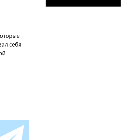
которые
вал себя
ой