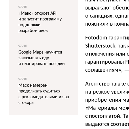
нам поступает мн
выражают обеспо
07 АВГ
«Макс» откроет API
о санкциях, одна
и запустит программу
пояснили в комп
поддержки
разработчиков
Fotodom гаранти
Shutterstock, та
07 АВГ
Google Maps научится
отключения или 
заказывать еду
гарантированы F
и планировать поездки
соглашениям», —
07 АВГ
Агентство также 
Маск намерен
продолжать судиться
на резкое увелич
с рекламодателями из-за
приобретения мат
сговора
«Материалы можн
с постоплатой. Т
выдаются соотве