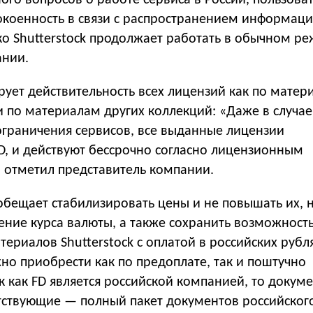
ого вопросов о работе сервиса в России, пользова
коенность в связи с распространением информац
ко Shutterstock продолжает работать в обычном р
ании.
рует действительность всех лицензий как по матер
к и по материалам других коллекций: «Даже в случае
ограничения сервисов, все выданные лицензии
D, и действуют бессрочно согласно лицензионным
 отметил представитель компании.
обещает стабилизировать цены и не повышать их, 
ение курса валюты, а также сохранить возможност
ериалов Shutterstock с оплатой в российских рубля
о приобрести как по предоплате, так и поштучно
ак как FD является российской компанией, то докум
тствующие — полный пакет документов российского