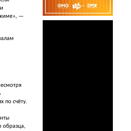
тели
ии
ежиме», —
иалам
несмотря
ь
х по счёту.
енты
 образца,