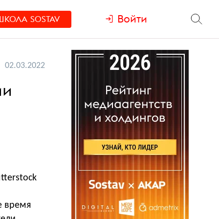
Войти
ШКОЛА
SOSTAV
02.03.2022
ии
tterstock
е время