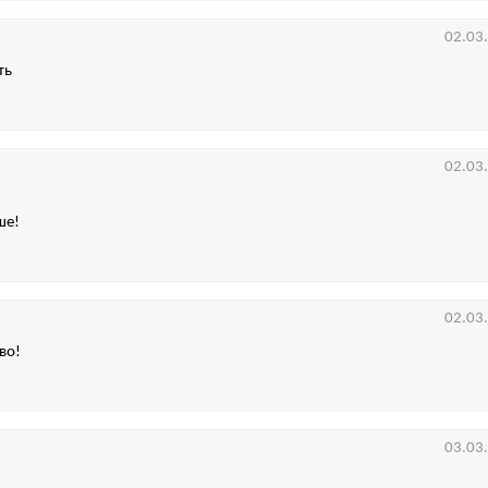
02.03
ть
02.03
ше!
02.03
во!
03.03