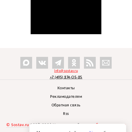
info@sostav.ru
+7 (495) 274-05-25
Контакты
Рекламодателям
Обратная связь
Rss
© Sostav.ru
1998-2026 Независимый проект
брендингового
агентства Depot