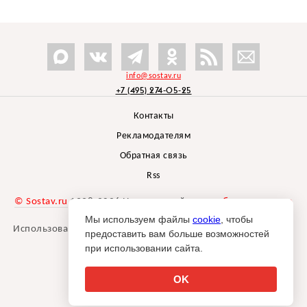
info@sostav.ru
+7 (495) 274-05-25
Контакты
Рекламодателям
Обратная связь
Rss
© Sostav.ru
1998-2026 Независимый проект
брендингового
агентства Depot
Мы используем файлы
cookie
, чтобы
Использование материалов Sostav.ru допустимо только при
предоставить вам больше возможностей
указании источника.
при использовании сайта.
Дизайн сайта -
Liqium
.
18+
OK