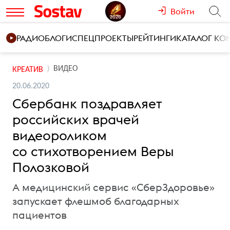
Войти
РАДИО
БЛОГИ
СПЕЦПРОЕКТЫ
РЕЙТИНГИ
КАТАЛОГ К
ВИДЕО
КРЕАТИВ
20.06.2020
Сбербанк поздравляет
российских врачей
видеороликом
со стихотворением Веры
Полозковой
А медицинский сервис «СберЗдоровье»
запускает флешмоб благодарных
пациентов