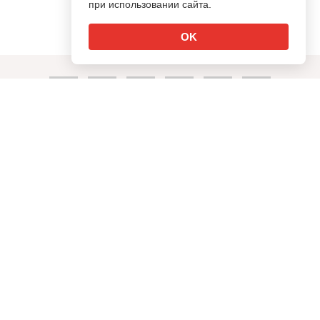
при использовании сайта.
OK
↑
info@sostav.ru
+7 (495) 274-05-25
Контакты
Рекламодателям
Обратная связь
Rss
© Sostav.ru
1998-2026 Независимый проект
брендингового
агентства Depot
Использование материалов Sostav.ru допустимо только при
указании источника.
Дизайн сайта -
Liqium
.
18+