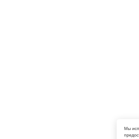
Мы ис
предос