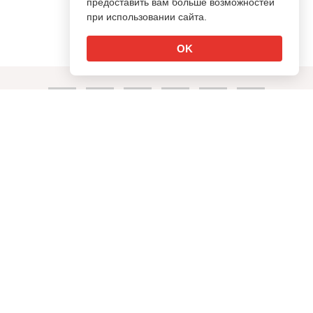
предоставить вам больше возможностей
при использовании сайта.
OK
↑
info@sostav.ru
+7 (495) 274-05-25
Контакты
Рекламодателям
Обратная связь
Rss
© Sostav.ru
1998-2026 Независимый проект
брендингового
агентства Depot
Использование материалов Sostav.ru допустимо только при
указании источника.
Дизайн сайта -
Liqium
.