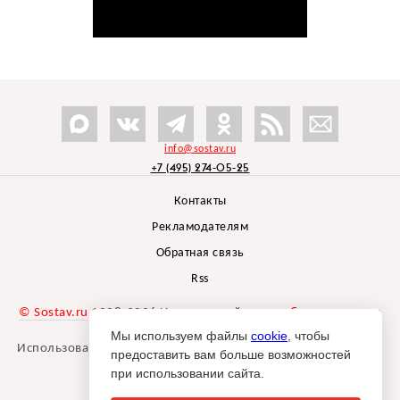
info@sostav.ru
+7 (495) 274-05-25
Контакты
Рекламодателям
Обратная связь
Rss
© Sostav.ru
1998-2026 Независимый проект
брендингового
агентства Depot
Мы используем файлы
cookie
, чтобы
Использование материалов Sostav.ru допустимо только при
предоставить вам больше возможностей
указании источника.
при использовании сайта.
Дизайн сайта -
Liqium
.