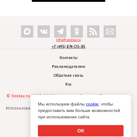
info@sostav.ru
+7 (495) 274-05-25
Контакты
Рекламодателям
Обратная связь
Rss
© Sostav.ru
1998-2026 Независимый проект
брендингового
агентства Depot
Мы используем файлы
cookie
, чтобы
Использование материалов Sostav.ru допустимо только при
предоставить вам больше возможностей
указании источника.
при использовании сайта.
Дизайн сайта -
Liqium
.
18+
OK