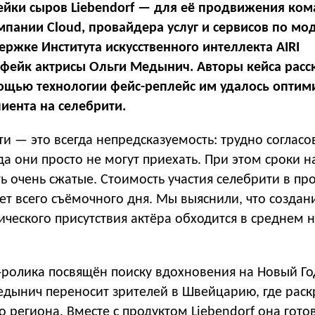
ейки сыров Liebendorf — для её продвижения ко
мпании Cloud, провайдера услуг и сервисов по мо
ержке Института искусственного интеллекта AIRI
фейк актрисы Ольги Медынич. Авторы кейса расс
омощью технологии фейс-реплейс им удалось оптим
ента на селебрити.
ти — это всегда непредсказуемость: трудно согласо
да они просто не могут приехать. При этом сроки н
ь очень сжатые. Стоимость участия селебрити в про
т всего съёмочного дня. Мы выяснили, что создан
ического присутствия актёра обходится в среднем 
ролика посвящён поиску вдохновения на Новый Го
едынич
переносит зрителей в Швейцарию, где рас
 региона. Вместе с продуктом Liebendorf она гото