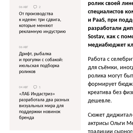
ролик своей лин
06 АВГ
2
специалистов ко
От производства
и PaaS, при подд
к идеям: три сдвига,
которые меняют
разработали дип
рекламную индустрию
Sostav, как с п
медиабюджет кли
06 АВГ
Дрифт, рыбалка
Работа с селебри
и прогулки с собакой:
июльская подборка
для съёмки, иног
роликов
ролика могут быт
формирует бюдже
04 АВГ
1
креатива без физ
«ЛАБ Индастриз»
разработала два разных
дешевле.
визуальных мира для
поддержки новинок
Сюжет диджитал-
бренда
актрисы Ольги М
традиции сырного