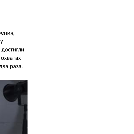
ения,
гу
 достигли
 охватах
два раза.