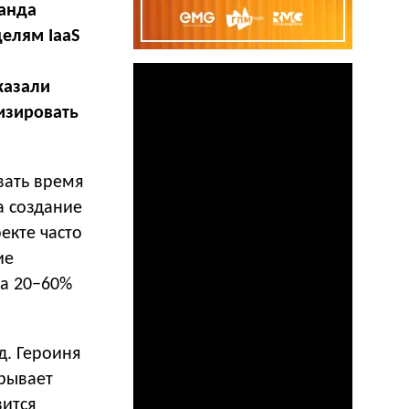
манда
делям IaaS
казали
изировать
вать время
а создание
екте часто
ие
на 20−60%
д. Героиня
крывает
вится