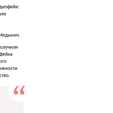
дипфейк:
ыло
 Медынич.
получили
пфейка
ого
ложности
ство.