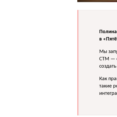
Полина
в «Пятё
Мы зап
СТМ — с
создать
Как пра
такие р
интегра