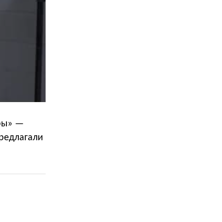
вры» —
предлагали