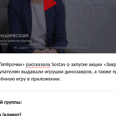
Пятёрочки»
рассказала
Sostav о запуске акции «За
купателям выдавали игрушки динозавров, а также 
мённую игру в приложении.
й группы:
а
(клиент)