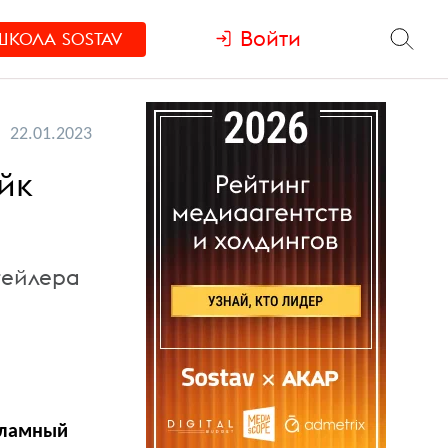
Войти
ШКОЛА
SOSTAV
22.01.2023
йк
тейлера
кламный