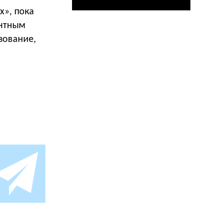
х», пока
ентным
зование,