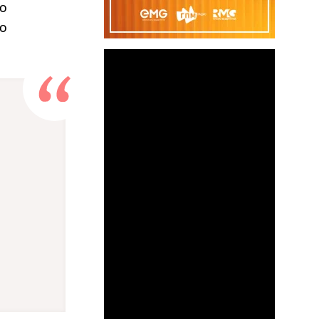
го
но