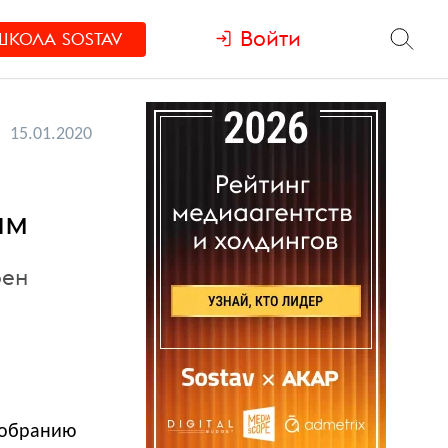
Войти
ШКОЛА
SOSTAV
15.01.2020
ам
рен
собранию