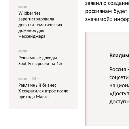
заявил о создани
06 АВГ
россиянам будет 
Wildberries
значимой» инфо
зарегистрировала
десятки тематических
доменов для
мессенджера
05 АВГ
Владим
Рекламные доходы
Spotify выросли на 1%
Россия 
соцсети
05 АВГ
4
национ
Рекламный бизнес
X сократился втрое после
«Доступ
прихода Маска
доступ 