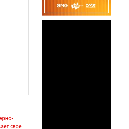
ерно-
ает свое