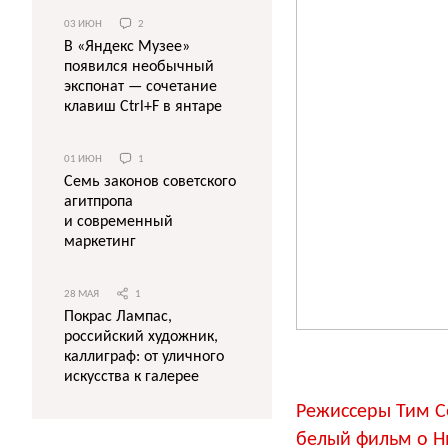
03 ИЮН
2
В «Яндекс Музее»
появился необычный
экспонат — сочетание
клавиш Ctrl+F в янтаре
01 ИЮН
1
Семь законов советского
агитпропа
и современный
маркетинг
28 МАЯ
1
Покрас Лампас,
российский художник,
каллиграф: от уличного
искусства к галерее
Режиссеры Тим С
белый фильм о Н