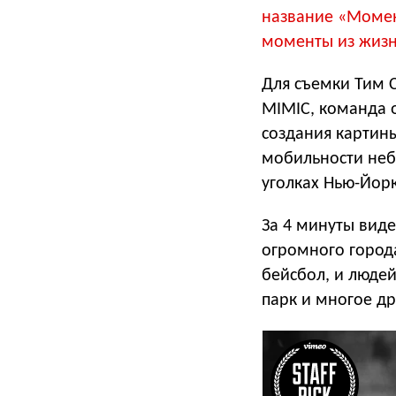
название «Момен
моменты из жизн
Для съемки Тим 
MIMIC, команда о
создания картины
мобильности неб
уголках Нью-Йорк
За 4 минуты вид
огромного города
бейсбол, и людей
парк и многое др