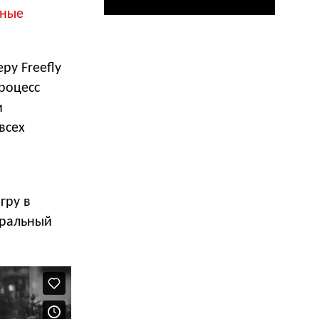
ьные
ру Freefly
процесс
и
всех
»
гру в
тральный