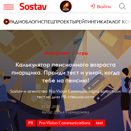
Войти
РАДИО
БЛОГИ
СПЕЦПРОЕКТЫ
РЕЙТИНГИ
КАТАЛОГ К
спецпроект
игры
Калькулятор пенсионного возраста
пиарщика. Пройди тест и узнай, когда
тебе на пенсию!
Sostav и агентство Pro-Vision Communications запустили
тест ко дню PR-специалиста
27.07.2018
11
17
Автор:
Дарья Кармадонова
PR
Pro-Vision Communications
test