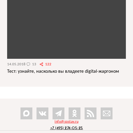
14.05.2018
13
122
Тест: узнайте, насколько вы владеете digital-жаргоном
info@sostav.ru
+7 (495) 274-05-25