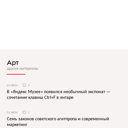
Арт
другие материалы
03 ИЮН
2
В «Яндекс Музее» появился необычный экспонат —
сочетание клавиш Ctrl+F в янтаре
01 ИЮН
1
Семь законов советского агитпропа и современный
маркетинг