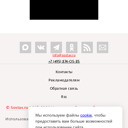
info@sostav.ru
+7 (495) 274-05-25
Контакты
Рекламодателям
Обратная связь
Rss
© Sostav.ru
1998-2026 Независимый проект
брендингового
агентства Depot
Мы используем файлы
cookie
, чтобы
Использование материалов Sostav.ru допустимо только при
предоставить вам больше возможностей
указании источника.
при использовании сайта.