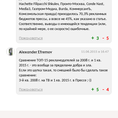
Hachette Filipacchi Shkulev, Пронто-Москва, Conde Nast,
Media3, Газпром-Медиа, Burda, КоммерсантЪ,
Комсомольская правда) приходилось 70,3% рекламных
бюджетов прессы, а вовсе не 45%, как указано в статье.
Соответственно, выводы о имеющейся тенденции (или,
по крайней мере, о ее скорости) ошибочные.
Пожаловаться
3
5
Alexander Efremov
11.06.2015 в 16:47
Сравнение ТОП-15 рекламодателей за 2008 г. и 1 кв.
2015 г. - это вообще за пределами добра и зла.
Если это шутка такая, то смешней было бы сделать такое
сравнение:
3-й кв. 2008 г. на ТВ и 1 кв. 2015 г. в Прессе ;-))
Пожаловаться
5
4