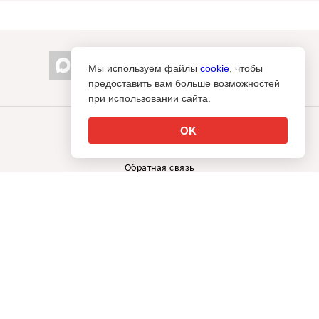
Мы используем файлы
cookie
, чтобы
предоставить вам больше возможностей
info@sostav.ru
при использовании сайта.
+7 (495) 274-05-25
Контакты
OK
Рекламодателям
Обратная связь
Rss
↑
© Sostav.ru
1998-2026 Независимый проект
брендингового
агентства Depot
Использование материалов Sostav.ru допустимо только при
указании источника.
Дизайн сайта -
Liqium
.
18+