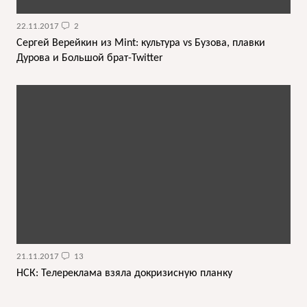
22.11.2017
2
Сергей Верейкин из Mint: культура vs Бузова, плавки
Дурова и Большой брат-Twitter
21.11.2017
13
НСК: Телереклама взяла докризисную планку