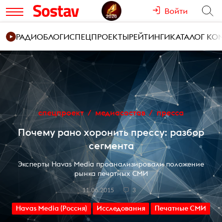
Войти
РАДИО
БЛОГИ
СПЕЦПРОЕКТЫ
РЕЙТИНГИ
КАТАЛОГ К
спецпроект
медиасостав
пресса
Почему рано хоронить прессу: разбор
сегмента
Эксперты Havas Media проанализировали положение
рынка печатных СМИ
11.06.2015
3
Havas Media (Россия)
Исследования
Печатные СМИ