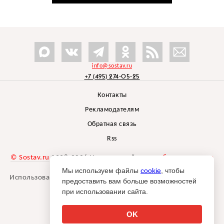
info@sostav.ru
+7 (495) 274-05-25
Контакты
Рекламодателям
Обратная связь
Rss
© Sostav.ru
1998-2026 Независимый проект
брендингового
агентства Depot
Мы используем файлы
cookie
, чтобы
Использование материалов Sostav.ru допустимо только при
предоставить вам больше возможностей
указании источника.
при использовании сайта.
Дизайн сайта -
Liqium
.
18+
OK