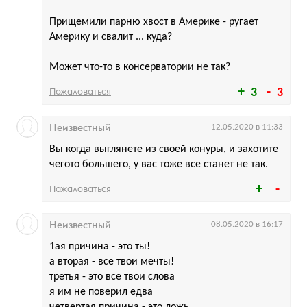
Прищемили парню хвост в Америке - ругает
Америку и свалит ... куда?
Может что-то в консерватории не так?
Пожаловаться
3
3
Неизвестный
12.05.2020 в 11:33
Вы когда выглянете из своей конуры, и захотите
чегото большего, у вас тоже все станет не так.
Пожаловаться
Неизвестный
08.05.2020 в 16:17
1ая причина - это ты!
а вторая - все твои мечты!
третья - это все твои слова
я им не поверил едва