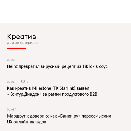
Креатив
другие материалы
08 АВГ
Heinz превратил вирусный рецепт из TikTok в соус
07 АВГ
3
Как креатив Milestone (ГК Starlink) вывел
«Контур.Диадок» за рамки продуктового B2B
06 АВГ
Маршрут к доверию: как «Банки.ру» переосмыслил
UX онлайн-вкладов