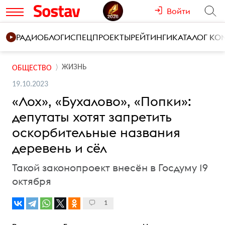
Войти
РАДИО
БЛОГИ
СПЕЦПРОЕКТЫ
РЕЙТИНГИ
КАТАЛОГ К
ЖИЗНЬ
ОБЩЕСТВО
19.10.2023
«Лох», «Бухалово», «Попки»:
депутаты хотят запретить
оскорбительные названия
деревень и сёл
Такой законопроект внесён в Госдуму 19
октября
1