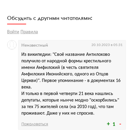
Обсудить с другими читателями:
Войти
Правила
Неизвестный
20.10.2023 в 05:31
Из википедии: "Своё название Антилохово
получило от народной формы крестильного
имени Амфилохий (в честь святителя
Амфилохия Иконийского, одного из Отцов
Церкви)". Первое упоминание - в документах 16
века.
И только в первой четверти 21 века нашлись
депутаты, которые нынче модно "оскорбились"
за тех 75 жителей села (на 2010 год), что там
проживают. Даже у них не спросив.
Пожаловаться
1