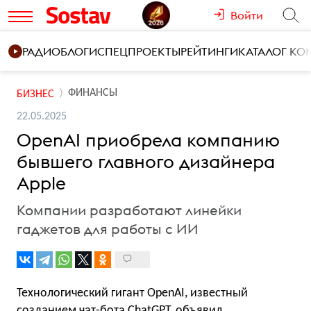
Войти
РАДИО
БЛОГИ
СПЕЦПРОЕКТЫ
РЕЙТИНГИ
КАТАЛОГ К
ФИНАНСЫ
БИЗНЕС
22.05.2025
OpenAI приобрела компанию
бывшего главного дизайнера
Apple
Компании разработают линейки
гаджетов для работы с ИИ
Технологический гигант OpenAI, известный
созданием чат-бота ChatGPT, объявил