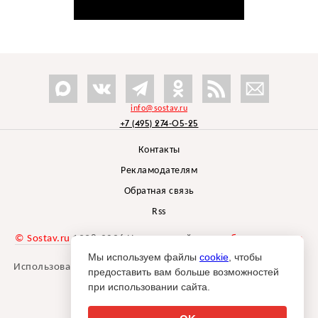
info@sostav.ru
+7 (495) 274-05-25
Контакты
Рекламодателям
Обратная связь
Rss
© Sostav.ru
1998-2026 Независимый проект
брендингового
агентства Depot
Мы используем файлы
cookie
, чтобы
Использование материалов Sostav.ru допустимо только при
предоставить вам больше возможностей
указании источника.
при использовании сайта.
Дизайн сайта -
Liqium
.
18+