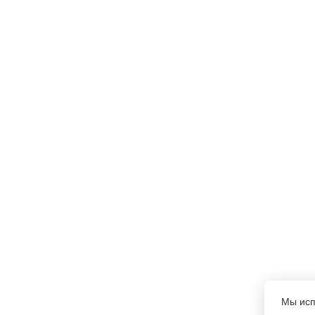
Мы ис