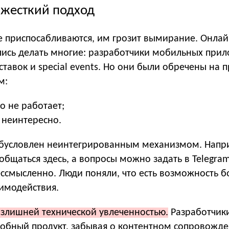
 жесткий подход
е приспосабливаются, им грозит вымирание. Онлай
ись делать многие: разработчики мобильных при
тавок и special events. Но они были обречены на 
м:
о не работает;
 неинтересно.
бусловлен неинтегрированным механизмом. Напр
общаться здесь, а вопросы можно задать в Telegram
бессмысленно. Люди поняли, что есть возможность б
имодействия.
излишней технической увлеченностью.
Разработчик
добный продукт, забывая о контентном сопровожде