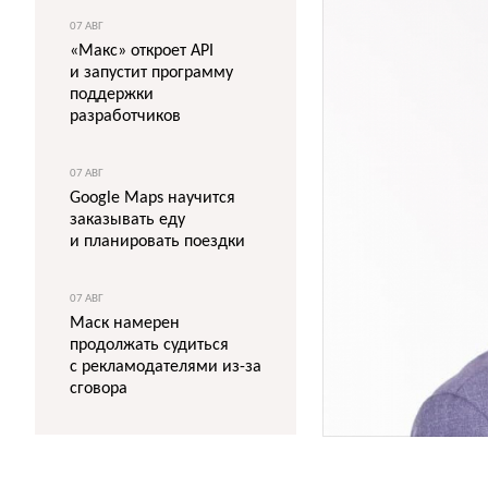
07 АВГ
«Макс» откроет API
и запустит программу
поддержки
разработчиков
07 АВГ
Google Maps научится
заказывать еду
и планировать поездки
07 АВГ
Маск намерен
продолжать судиться
с рекламодателями из-за
сговора