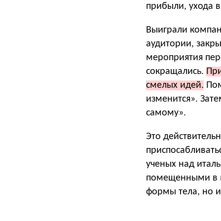
прибыли, ухода в
Выиграли компан
аудитории, закр
мероприятия пер
сокращались.
При
смелых идей.
Пом
изменится». Зате
самому».
Это действительн
приспосабливать
ученых над итал
помещенными в н
формы тела, но и