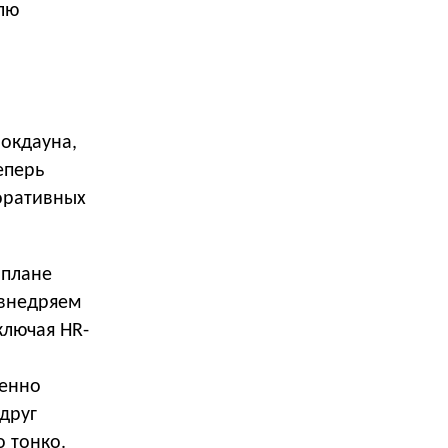
лю
локдауна,
еперь
поративных
 плане
 внедряем
ключая HR-
бенно
 друг
 тонко.