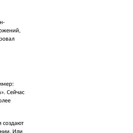
н-
ложений,
провал
имер:
». Сейчас
олее
и создают
нии. Или