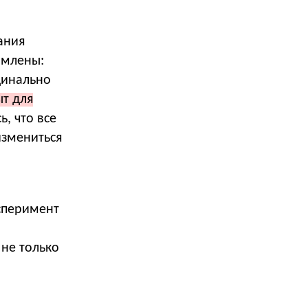
ания
омлены:
динально
ыт для
, что все
измениться
ксперимент
не только