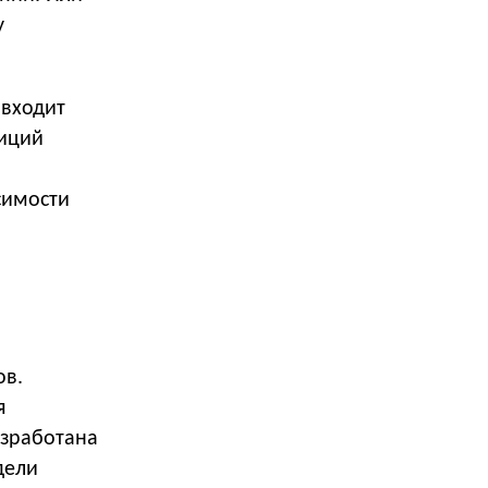
у
 входит
тиций
симости
ов.
я
азработана
дели