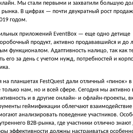
онлайн. Мы стали первыми и захватили большую до
рынка. В цифрах — почти двукратный рост продаж
019 годом.
ильных приложений EventBox — еще одно детище
Коробочный продукт, активно продававшийся и до 
ым функционалом. Адаптивность налицо, так как т
ь его за день с учетом нужд, потребностей и кор
ика.
 на планшетах FestQuest дали отличный «пинок» в
только нам, но и всей сфере. Сегодня мы активно
ктивность и в другие онлайн- и офлайн-проекты, в
трументы геймификации облегчают взаимодействие
омогают анализировать поведение участников. Осо
утреннего B2B-рынка, где участники отлично знают
торы эффективности должны настраиваться особенно