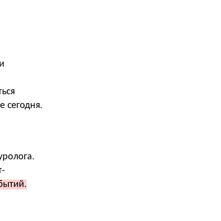
и
ться
е сегодня.
уролога.
т-
бытий.