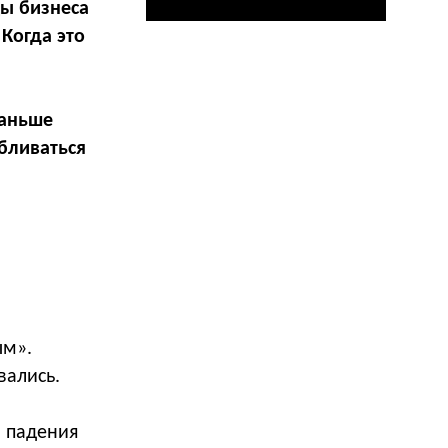
цы бизнеса
Когда это
раньше
абливаться
ым».
вались.
, падения