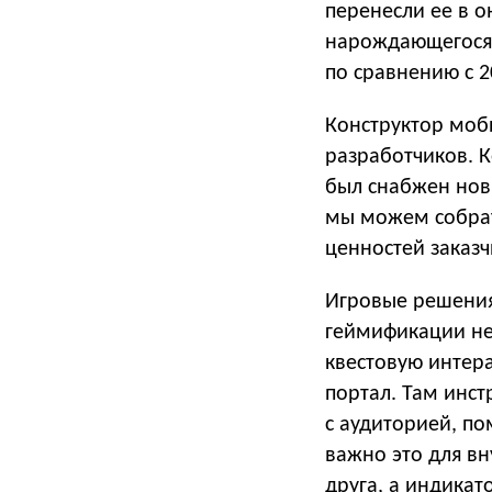
перенесли ее в 
нарождающегося 
по сравнению с 2
Конструктор моб
разработчиков. 
был снабжен нов
мы можем собрат
ценностей заказч
Игровые решения
геймификации не 
квестовую интера
портал. Там инс
с аудиторией, п
важно это для вн
друга, а индика