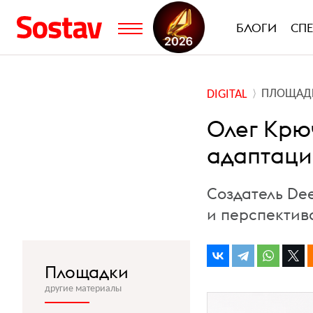
БЛОГИ
СП
ПЛОЩАД
DIGITAL
Олег Крюч
адаптаци
Создатель De
и перспектив
Площадки
другие материалы