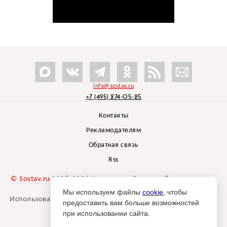
info@sostav.ru
+7 (495) 274-05-25
Контакты
Рекламодателям
Обратная связь
Rss
© Sostav.ru
1998-2026 Независимый проект
брендингового
агентства Depot
Мы используем файлы
cookie
, чтобы
Использование материалов Sostav.ru допустимо только при
предоставить вам больше возможностей
указании источника.
при использовании сайта.
Дизайн сайта -
Liqium
.