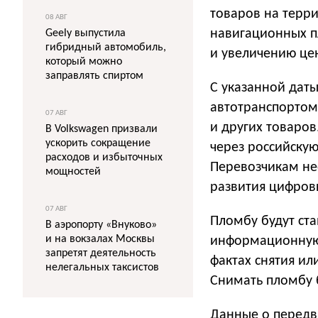
товаров на терр
08 АВГ
навигационных п
Geely выпустила
гибридный автомобиль,
и увеличению це
который можно
заправлять спиртом
С указанной дат
автотранспортом 
07 АВГ
и других товаров
В Volkswagen призвали
ускорить сокращение
через российскую
расходов и избыточных
Перевозчикам не
мощностей
развития цифров
07 АВГ
Пломбу будут ст
В аэропорту «Внуково»
и на вокзалах Москвы
информационную 
запретят деятельность
фактах снятия ил
нелегальных таксистов
Снимать пломбу 
Данные о передв