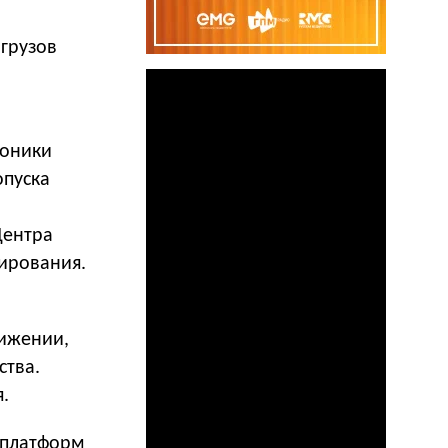
грузов
роники
опуска
Центра
ирования.
вижении,
ства.
.
 платформ