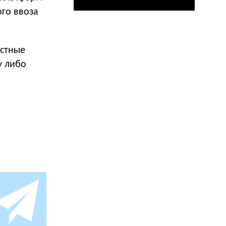
го ввоза
естные
у либо