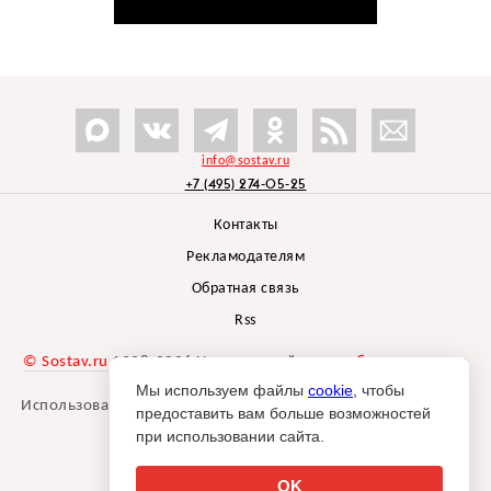
info@sostav.ru
+7 (495) 274-05-25
Контакты
Рекламодателям
Обратная связь
Rss
© Sostav.ru
1998-2026 Независимый проект
брендингового
агентства Depot
Мы используем файлы
cookie
, чтобы
Использование материалов Sostav.ru допустимо только при
предоставить вам больше возможностей
указании источника.
при использовании сайта.
Дизайн сайта -
Liqium
.
18+
OK