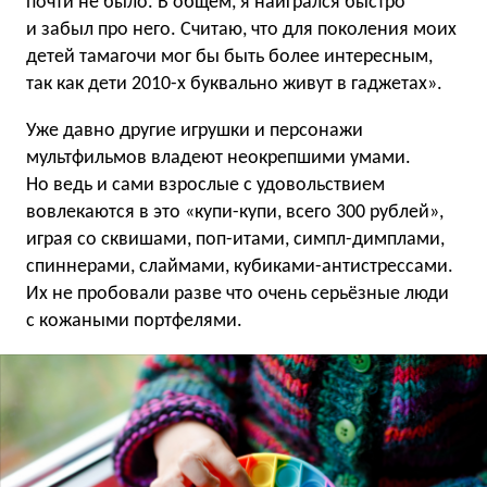
почти не было. В общем, я наигрался быстро
и забыл про него. Считаю, что для поколения моих
детей тамагочи мог бы быть более интересным,
так как дети 2010-х буквально живут в гаджетах».
Уже давно другие игрушки и персонажи
мультфильмов владеют неокрепшими умами.
Но ведь и сами взрослые с удовольствием
вовлекаются в это «купи-купи, всего 300 рублей»,
играя со сквишами, поп-итами, симпл-димплами,
спиннерами, слаймами, кубиками-антистрессами.
Их не пробовали разве что очень серьёзные люди
с кожаными портфелями.