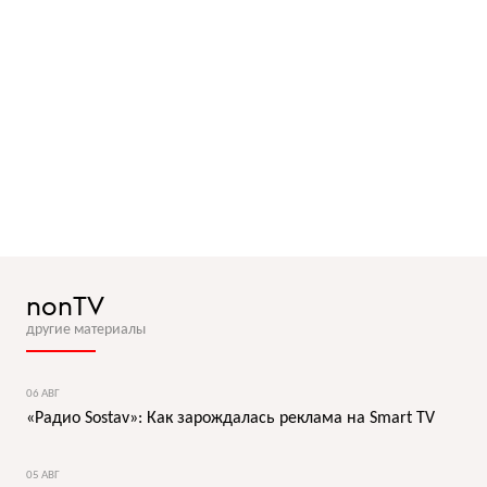
nonTV
другие материалы
06 АВГ
«Радио Sostav»: Как зарождалась реклама на Smart TV
05 АВГ