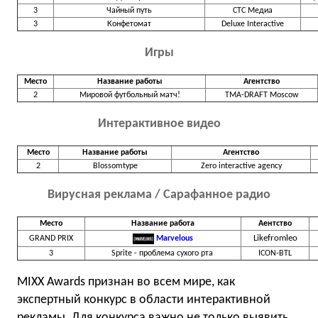
3
Чайный путь
СТС Медиа
3
Конфетомат
Deluxe Interactive
Игры
Место
Название работы
Агентство
2
Мировой футбольный матч!
TMA-DRAFT Moscow
Интерактивное видео
Место
Название работы
Агентство
2
Blossomtype
Zero interactive agency
Вирусная реклама / Сарафанное радио
Место
Название работа
Аентство
Likefromleo
GRAND PRIX
Marvelous
3
Sprite - проблема сухого рта
ICON-BTL
MIXX Awards признан во всем мире, как
экспертный конкурс в области интерактивной
рекламы. Для конкурса важно не только выявить