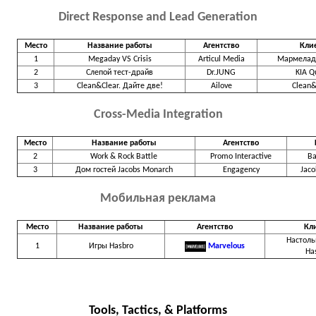
Direct Response and Lead Generation
Место
Название работы
Агентство
Кли
1
Megaday VS Crisis
Articul Media
Мармелад
2
Слепой тест-драйв
Dr.JUNG
KIA Q
3
Clean&Clear. Дайте две!
Ailove
Clean&
Cross-Media Integration
Место
Название работы
Агентство
2
Work & Rock Battle
Promo Interactive
Ba
3
Дом гостей Jacobs Monarch
Engagency
Jac
Мобильная реклама
Место
Название работы
Агентство
Кл
Настоль
1
Игры Hasbro
Marvelous
Ha
Tools, Tactics, & Platforms