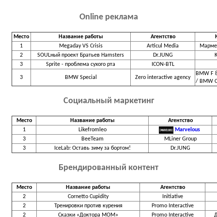
Online реклама
Место
Название работы
Агентство
1
Megaday VS Crisis
Articul Media
Марме
2
SOULный проект Братьев Hamsters
Dr.JUNG
K
3
Sprite - проблема сухого рта
ICON-BTL
BMW F 8
3
BMW Special
Zero interactive agency
/ BMW C
Социальный маркетинг
Место
Название работы
Агентство
1
Likefromleo
Marvelous
3
BeeTeam
MLiner Group
3
IceLab: Оставь зиму за бортом!
Dr.JUNG
Брендированный контент
Место
Название работы
Агентство
2
Cornetto Cupidity
Initiative
2
Тренировки против курения
Promo Interactive
2
Сказки «Доктора МОМ»
Promo Interactive
Д