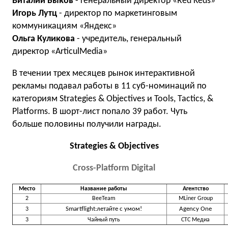
Виталий Быков
- генеральный директор «Red Keds»
Игорь Лутц
- директор по маркетинговым
коммуникациям «Яндекс»
Ольга Куликова
- учредитель, генеральный
директор «ArticulMedia»
В течении трех месяцев рынок интерактивной
рекламы подавал работы в 11 суб-номинаций по
категориям Strategies & Objectives и Tools, Tactics, &
Platforms. В шорт-лист попало 39 работ. Чуть
больше половины получили награды.
Strategies & Objectives
Cross-Platform Digital
Место
Название работы
Агентство
2
BeeTeam
MLiner Group
Smartflight:летайте с умом!
Agency One
3
3
Чайный путь
СТС Медиа