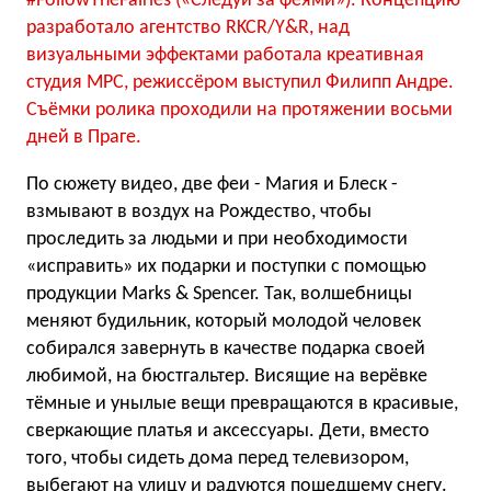
#FollowTheFairies («Следуй за феями»). Концепцию
разработало агентство RKCR/Y&R, над
визуальными эффектами работала креативная
студия MPC, режиссёром выступил Филипп Андре.
Съёмки ролика проходили на протяжении восьми
дней в Праге.
По сюжету видео, две феи - Магия и Блеск -
взмывают в воздух на Рождество, чтобы
проследить за людьми и при необходимости
«исправить» их подарки и поступки с помощью
продукции Marks & Spencer. Так, волшебницы
меняют будильник, который молодой человек
собирался завернуть в качестве подарка своей
любимой, на бюстгальтер. Висящие на верёвке
тёмные и унылые вещи превращаются в красивые,
сверкающие платья и аксессуары. Дети, вместо
того, чтобы сидеть дома перед телевизором,
выбегают на улицу и радуются пошедшему снегу.