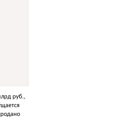
о
лрд руб.,
ущается
продано