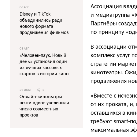
Ассоциация владе
06 АВГ
Disney и TikTok
и медиагруппа «
объединились ради
Партнёры создад
нового формата
по принципу «одн
продвижения фильмов
В ассоциации отм
03 АВГ
комплекс услуг 
«Человек-паук: Новый
день» установил один
стратегии маркет
из лучших кассовых
кинотеатры. Ожид
стартов в истории кино
продвижения нов
29 ИЮЛ
1
«Вместе с исчез
Онлайн-кинотеатры
почти вдвое увеличили
от их проката, и
число совместных
оставшихся в ки
проектов
требуют smart-по
максимальная эфф