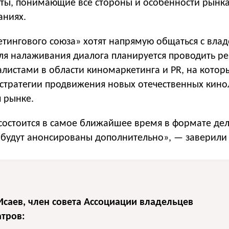
сты, понимающие все стороны и особенности рынк
аниях.
етингового союза» хотят напрямую общаться с вла
ля налаживания диалога планируется проводить р
алистами в области киномаркетинга и PR, на котор
 стратегии продвижения новых отечественных кинол
 рынке.
 состоится в самое ближайшее время в формате де
 будут анонсированы дополнительно», — заверили 
саев, член совета Ассоциации владельцев
атров: