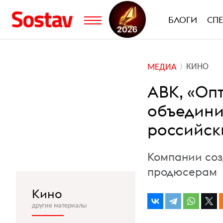
БЛОГИ
СП
КИНО
МЕДИА
АВК, «Оп
объедини
российск
Компании соз
продюсерам
Кино
другие материалы