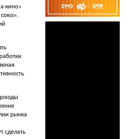
ма кино»
 союз».
ий
ять
зработки
лючая
ктивность
 доходы
жение
лии рынка
т сделать