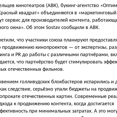
льцев кинотеатров (АВК), букинг-агентство «Опти
Красный квадрат» объединяются в «маркетинговый
ут сервис для производителей контента, работающ
ого окна». Об этом Sostav сообщили в АВК.
етили, что участники союза планируют предоставл
по продвижению кинопроектов — от экспертизы, ра
инга и PR до работы с различными партнёрами, вк
ается, что партнёрство будет стимулировать эффе
ых отечественных фильмов.
новением голливудских блокбастеров испарились и
, как следствие, серьёзно упали бюджеты на продви
нопрокате отечественных картин. Современные реа
дхода к продвижению контента, когда достигается
ективность при минимальных затратах. А это могу