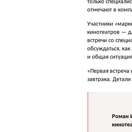
только специали
отмечают в комп
Участники «марк
кинотеатров — д
встречи со специ
обсуждаться, как
и общая ситуация
«Первая встреча
завтрака. Детали
Роман И
киноте