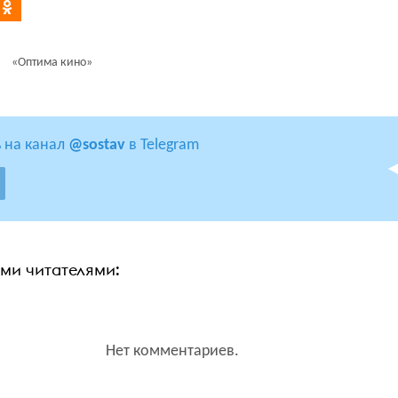
«Оптима кино»
 на канал
@sostav
в Telegram
ими читателями:
Нет комментариев.