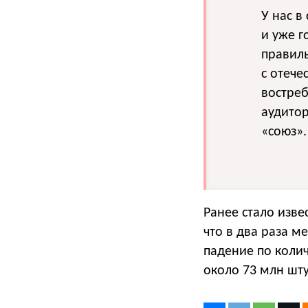
У нас в
и уже г
правиль
с отече
востре
аудитор
«союз».
Ранее стало изве
что в два раза м
падение по колич
около 73 млн шту