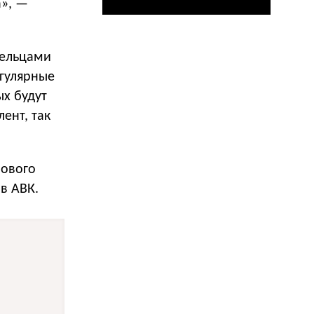
а», —
дельцами
егулярные
ых будут
ент, так
лового
в АВК.