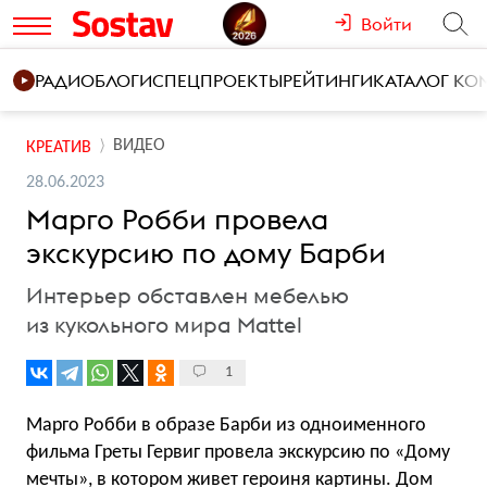
Войти
РАДИО
БЛОГИ
СПЕЦПРОЕКТЫ
РЕЙТИНГИ
КАТАЛОГ К
ВИДЕО
КРЕАТИВ
28.06.2023
Марго Робби провела
экскурсию по дому Барби
Интерьер обставлен мебелью
из кукольного мира Mattel
1
Марго Робби в образе Барби из одноименного
фильма Греты Гервиг провела экскурсию по «Дому
мечты», в котором живет героиня картины. Дом