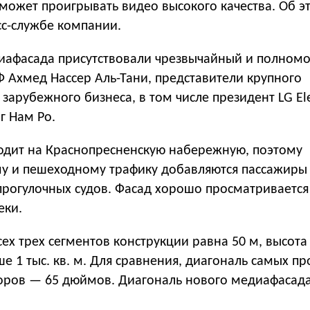
может проигрывать видео высокого качества. Об э
сс-службе компании.
иафасада присутствовали чрезвычайный и полном
Ф Ахмед Нассер Аль-Тани, представители крупного
 зарубежного бизнеса, в том числе президент LG Ele
г Нам Ро.
дит на Краснопресненскую набережную, поэтому
у и пешеходному трафику добавляются пассажиры
рогулочных судов. Фасад хорошо просматривается 
еки.
х трех сегментов конструкции равна 50 м, высота
 1 тыс. кв. м. Для сравнения, диагональ самых п
зоров — 65 дюймов. Диагональ нового медиафасад