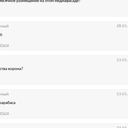
месячное размещение на этом медиафасаде?
тный
28.01
50
аться
23.01
ства корона?
тный
23.01
карабаса
аться