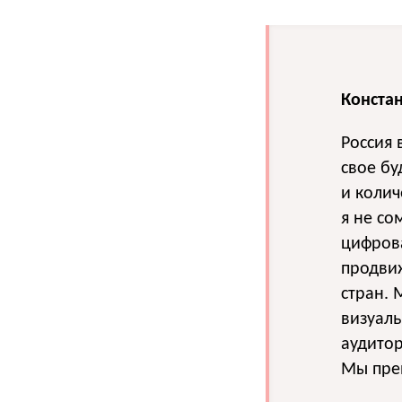
Конста
Россия 
свое б
и колич
я не со
цифрова
продвиж
стран. 
визуаль
аудито
Мы пре