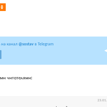
 на канал
@sostav
в Telegram
ими читателями:
23.01