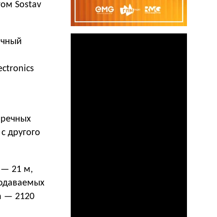
том Sostav
очный
ctronics
 речных
с другого
 — 21 м,
родаваемых
а — 2120