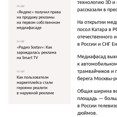
технологию 3D и 
08 АВГ
рассказали в пре
«Яндекс» получил права
на продажу рекламы
На открытии мед
на первом собственном
медиафасаде
посол Катара в Р
отечественного и
06 АВГ
в России и СНГ Ен
«Радио Sostav»: Как
зарождалась реклама
Медиафасад выхо
на Smart TV
к автомобильном
трамвайчиков и п
05 АВГ
Как пользователи
берега Москвы-р
маркетплейса стали
героями реалити
Общая ширина все
в наружной рекламе
площадь — больше
в России телеви
дюймов.