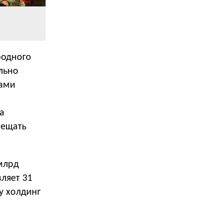
Енг Нам Ро и Константин Майор
родного
льно
нами
а
мещать
млрд
ляет 31
у холдинг