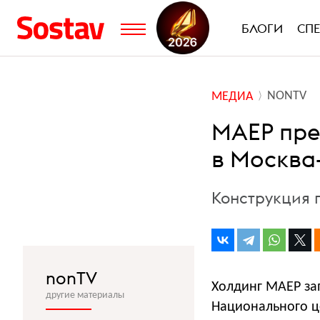
БЛОГИ
СП
NONTV
МЕДИА
МАЕР пре
в Москва
Конструкция 
nonTV
Холдинг МАЕР за
другие материалы
Национального ц