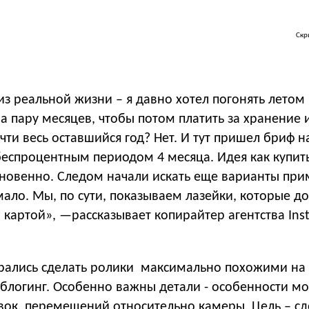
Скр
з реальной жизни – я давно хотел погонять летом 
на пару месяцев, чтобы потом платить за хранение 
ти весь оставшийся год? Нет. И тут пришел бриф н
беспроцентным периодом 4 месяца. Идея как купит
гновенно. Следом начали искать еще варианты пр
ало. Мы, по сути, показываем лазейки, которые д
картой», —рассказывает копирайтер агентства Inst
рались сделать ролики максимально похожими на
блогинг. Особенно важны детали - особенности мо
вок, перемещений относительно камеры. Цель – сд