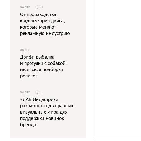
06 АВГ
2
От производства
к идеям: три сдвига,
которые меняют
рекламную индустрию
06 АВГ
Дрифт, рыбалка
и прогулки с собакой:
июльская подборка
роликов
04 АВГ
1
«ЛАБ Индастриз»
разработала два разных
визуальных мира для
поддержки новинок
бренда