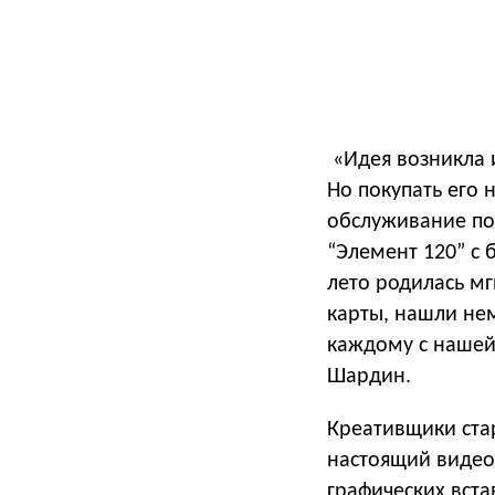
«Идея возникла и
Но покупать его 
обслуживание поч
“Элемент 120” с 
лето родилась м
карты, нашли нем
каждому с нашей 
Шардин.
Креативщики ста
настоящий видео
графических вста