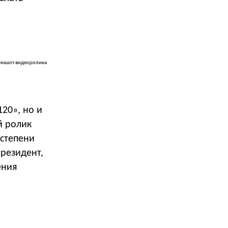
иншот видеоролика
20», но и
й ролик
 степени
президент,
ения