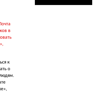
Почта
ков в
овать
»,
ься к
ать о
людям.
ате
е»,