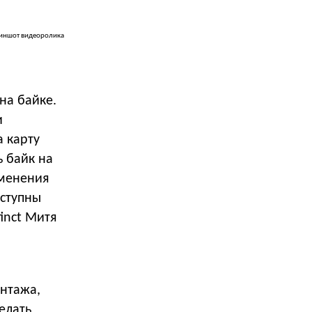
иншот видеоролика
на байке.
и
а карту
ь байк на
именения
оступны
inct Митя
нтажа,
елать