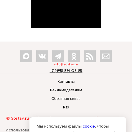
info@sostav.ru
+7 (495) 274-05-25
Контакты
Рекламодателям
Обратная связь
Rss
© Sostav.ru
1998-2026 Независимый проект
брендингового
агентства Depot
Мы используем файлы
cookie
, чтобы
Использование материалов Sostav.ru допустимо только при