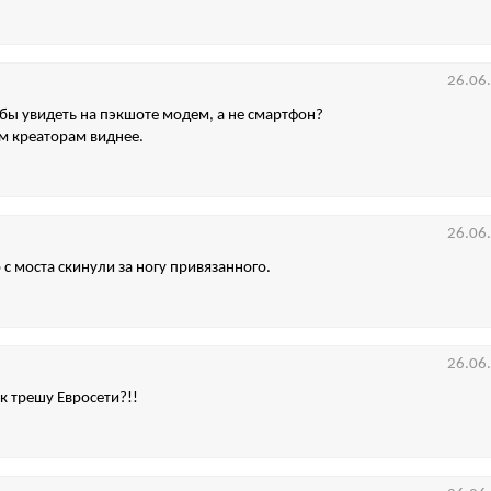
26.06
бы увидеть на пэкшоте модем, а не смартфон?
м креаторам виднее.
26.06
 с моста скинули за ногу привязанного.
26.06
к трешу Евросети?!!