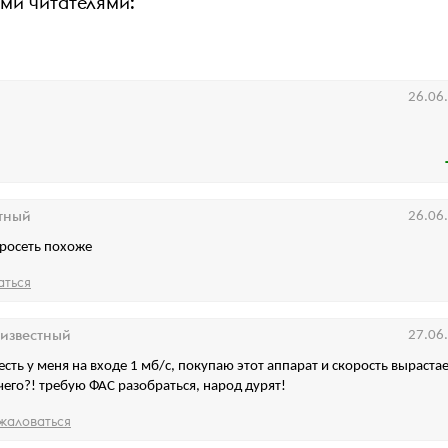
ими читателями:
26.06
тный
26.06
евросеть похоже
аться
известный
27.06
 есть у меня на входе 1 мб/с, покупаю этот аппарат и скорость вырастае
чего?! требую ФАС разобраться, народ дурят!
жаловаться