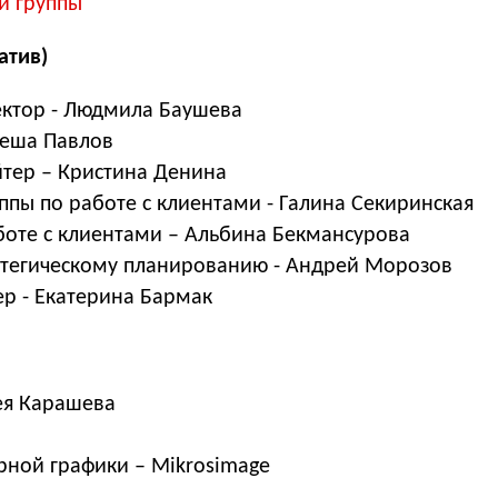
й группы
атив)
ктор - Людмила Баушева
Леша Павлов
тер – Кристина Денина
ппы по работе с клиентами - Галина Секиринская
оте с клиентами – Альбина Бекмансурова
атегическому планированию - Андрей Морозов
р - Екатерина Бармак
ея Карашева
рной графики – Mikrosimage