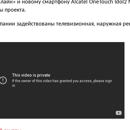
лайн» и новому смартфону Alcatel OneTouch Idol2 Mi
ы проекта.
пании задействованы телевизионная, наружная ре