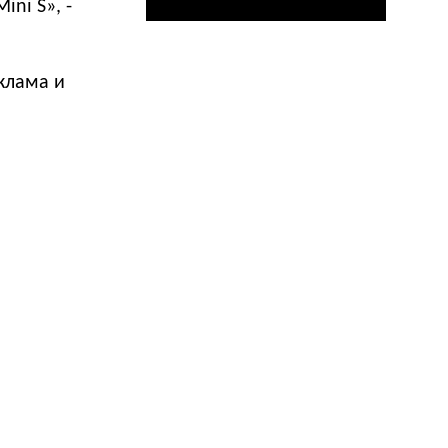
ni S», -
клама и