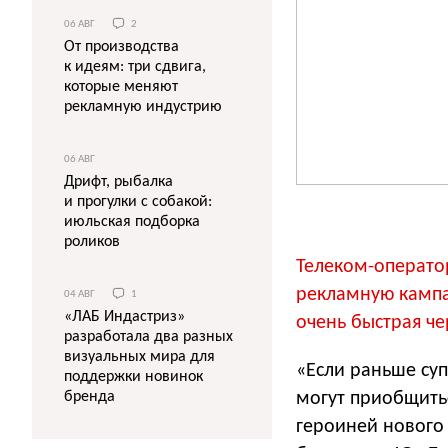
06 АВГ
2
От производства
к идеям: три сдвига,
которые меняют
рекламную индустрию
06 АВГ
Дрифт, рыбалка
и прогулки с собакой:
июльская подборка
роликов
Телеком-операто
рекламную кампа
04 АВГ
1
«ЛАБ Индастриз»
очень быстрая че
разработала два разных
визуальных мира для
«Если раньше суп
поддержки новинок
могут приобщить
бренда
героиней нового 