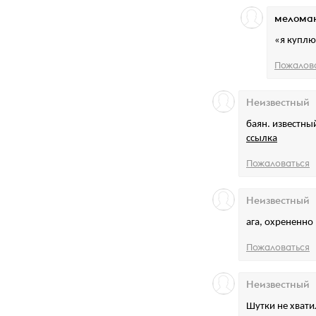
мелома
«я куплю
Пожалов
Неизвестный
баян. известны
ссылка
Пожаловаться
Неизвестный
ага, охрененно
Пожаловаться
Неизвестный
Шутки не хвати