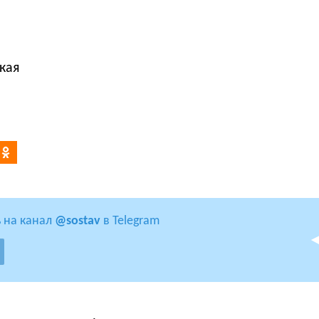
кая
 на канал
@sostav
в Telegram