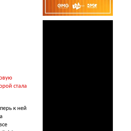
новую
орой стала
перь к ней
а
все