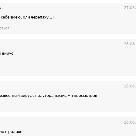
н
27.06
 себе змею, или черепаху...»
аться
26.06
й вирус
26.06
 известный вирус с полутора тысячами просмотров
26.06
ло в ролике