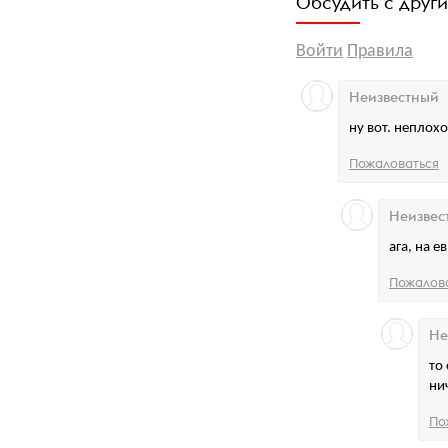
Обсудить с друг
Войти
Правила
Неизвестный
ну вот. неплохо
Пожаловаться
Неизвес
ага, на 
Пожалов
Не
то
ни
По