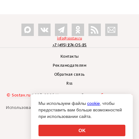
info@sostav.ru
+7 (495) 274-05-25
Контакты
Рекламодателям
Обратная связь
Rss
© Sostav.ru
1998-2026 Независимый проект
брендингового
агентства Depot
Мы используем файлы
cookie
, чтобы
Использование материалов Sostav.ru допустимо только при
предоставить вам больше возможностей
указании источника.
при использовании сайта.
Дизайн сайта -
Liqium
.
18+
OK