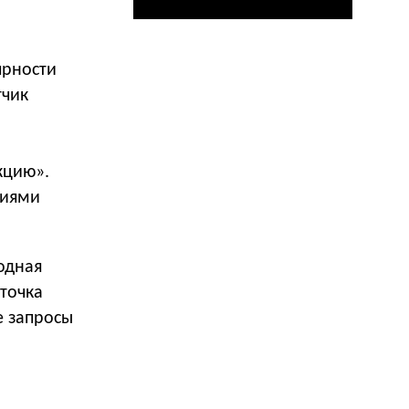
ярности
тчик
кцию».
зиями
одная
точка
е запросы