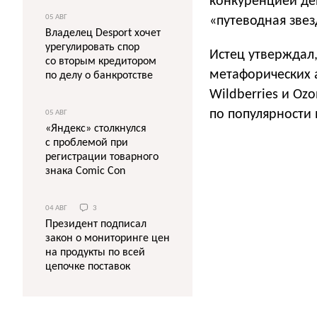
конкуренцией де
05 АВГ
«путеводная звез
Владелец Desport хочет
урегулировать спор
Истец утверждал,
со вторым кредитором
метафорических 
по делу о банкротстве
Wildberries и Oz
по популярности
05 АВГ
«Яндекс» столкнулся
с проблемой при
регистрации товарного
знака Comic Con
04 АВГ
3
Президент подписал
закон о мониторинге цен
на продукты по всей
цепочке поставок