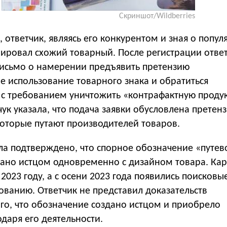
Скриншот/Wildberries
 ответчик, являясь его конкурентом и зная о попул
рировал схожий товарный. После регистрации отве
письмо о намерении предъявить претензию
е использование товарного знака и обратиться
 с требованием уничтожить «контрафактную проду
чук указала, что подача заявки обусловлена претен
которые путают производителей товаров.
а подтверждено, что спорное обозначение «путев
тано истцом одновременно с дизайном товара. Кар
 2023 году, а с осени 2023 года появились поисковы
ованию. Ответчик не представил доказательств
го, что обозначение создано истцом и приобрело
одаря его деятельности.