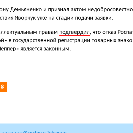
орону Демьяненко и признал актом недобросовестн
твия Яворчук уже на стадии подачи заявки.
теллектуальным правам
подтвердил
, что отказ Росп
й» в государственной регистрации товарных знако
Пеппер» является законным.