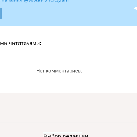
 на канал
@sostav
в Telegram
ими читателями:
Нет комментариев.
Выбор редакции