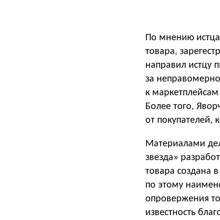
По мнению истца,
товара, зарегест
направил истцу 
за неправомерно
к маркетплейсам
Более того, Явор
от покупателей, 
Материалами дел
звезда» разрабо
товара создана в
по этому наимен
опровержения то
известность благ