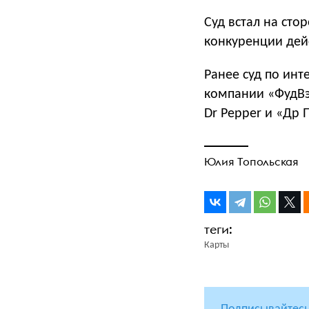
Суд встал на ст
конкуренции дейс
Ранее суд по ин
компании «ФудВэ
Dr Pepper и «Др 
Юлия Топольская
Карты