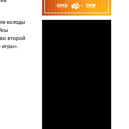
ния
для колоды
йсы
 во второй
 игры».