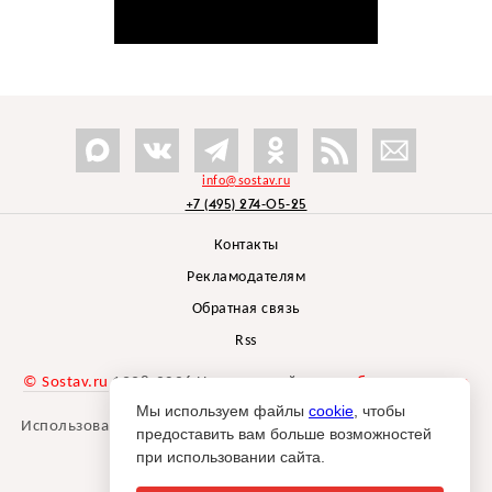
info@sostav.ru
+7 (495) 274-05-25
Контакты
Рекламодателям
Обратная связь
Rss
© Sostav.ru
1998-2026 Независимый проект
брендингового
агентства Depot
Мы используем файлы
cookie
, чтобы
Использование материалов Sostav.ru допустимо только при
предоставить вам больше возможностей
указании источника.
при использовании сайта.
Дизайн сайта -
Liqium
.