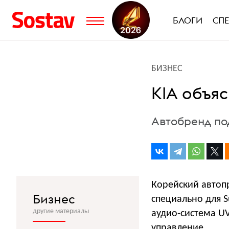
БЛОГИ
СП
БИЗНЕС
KIA объяс
Автобренд под
Корейский автоп
Бизнес
специально для S
другие материалы
аудио-система U
управление.