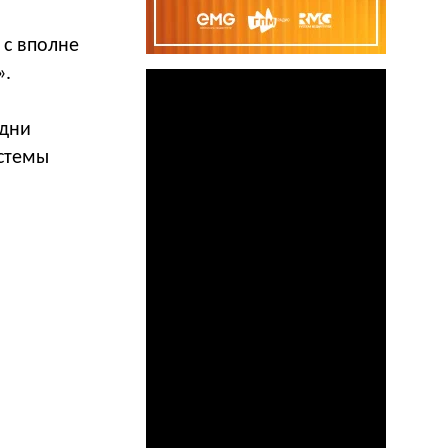
 с вполне
».
одни
истемы