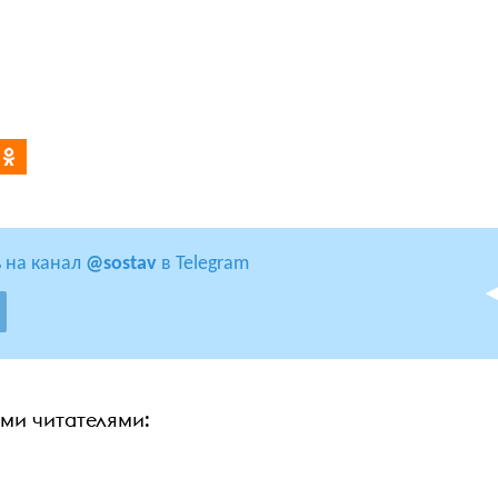
 на канал
@sostav
в Telegram
ими читателями: