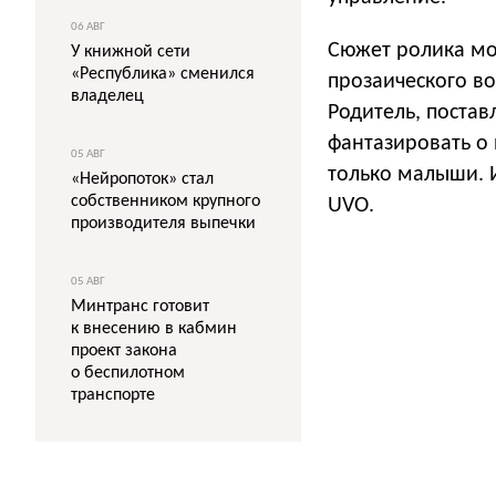
06 АВГ
Сюжет ролика мож
У книжной сети
«Республика» сменился
прозаического во
владелец
Родитель, поста
фантазировать о
05 АВГ
только малыши. 
«Нейропоток» стал
собственником крупного
UVO.
производителя выпечки
05 АВГ
Минтранс готовит
к внесению в кабмин
проект закона
о беспилотном
транспорте