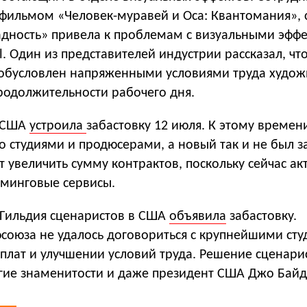
фильмом «Человек-муравей и Оса: Квантомания», с
адность» привела к проблемам с визуальными эфф
l. Один из представителей индустрии рассказал, что
 обусловлен напряженными условиями труда худо
родолжительности рабочего дня.
в США
устроила
забастовку 12 июля. К этому времен
о студиями и продюсерами, а новый так и не был з
 увеличить сумму контрактов, поскольку сейчас ак
иминговые сервисы.
 Гильдия сценаристов в США
объявила
забастовку.
фсоюза не удалось договориться с крупнейшими ст
плат и улучшении условий труда. Решение сценари
ие знаменитости и даже президент США Джо Байд