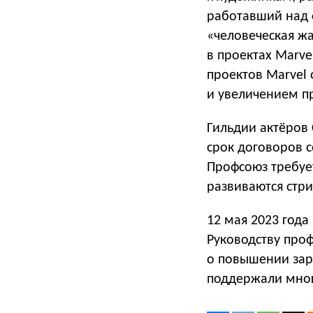
работавший над 
«человеческая ж
в проектах Marve
проектов Marvel
и увеличением п
Гильдии актёро
срок договоров с
Профсоюз требует
развиваются стр
12 мая 2023 года
Руководству про
о повышении зар
поддержали мног