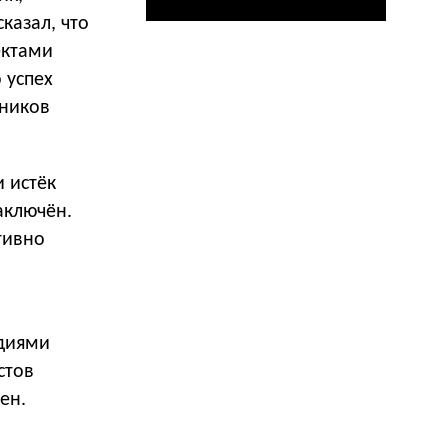
казал, что
ектами
 успех
жников
и истёк
аключён.
тивно
удиями
стов
ен.