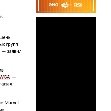
ов
ишены
ых групп
 — заявил
ов
WGA
—
сказал
е Marvel
ик,