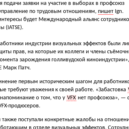
 подачи заявки на участие в выборах в профсоюз
управление по трудовым отношениям,
пишет
Ign.
 интересы будет Международный альянс сотрудник
ы (IATSE).
работники индустрии визуальных эффектов были л
ащиты прав, на которые их коллеги и члены съёмочн
момента зарождения голливудской киноиндустрии»,
E Марк Патч.
инение первым историческим шагом для работник
ые требуют уважения к своей работе. «Забастовка
 напоминание о том, что у
VFX
нет профсоюза», — 
VFX-продюсеров.
ы также поступали конкретные жалобы на отношени
аботающим в отделе визуальных эффектов. Сотрудн