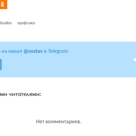
Studios
профсоюз
 на канал
@sostav
в Telegram
ими читателями:
Нет комментариев.