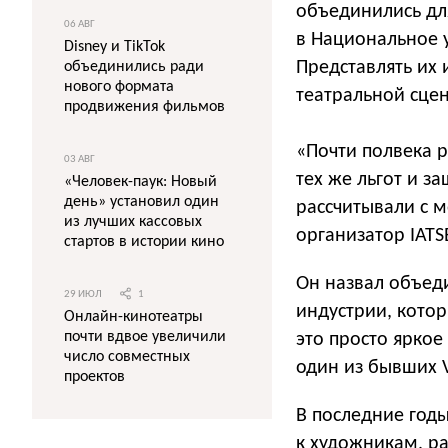
объединились для
06 АВГ
в Национальное 
Disney и TikTok
Представлять их
объединились ради
нового формата
театральной сцен
продвижения фильмов
«Почти полвека 
03 АВГ
тех же льгот и з
«Человек-паук: Новый
день» установил один
рассчитывали с 
из лучших кассовых
организатор IATS
стартов в истории кино
Он назвал объед
29 ИЮЛ
1
индустрии, котор
Онлайн-кинотеатры
почти вдвое увеличили
это просто яркое
число совместных
один из бывших 
проектов
В последние год
к художникам, р