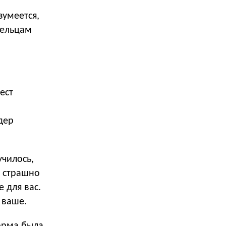
зумеется,
дельцам
ест
дер
чилось,
о страшно
 для вас.
 ваше.