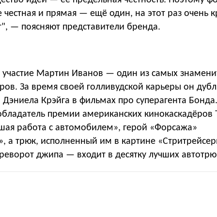
ество идеи — её предельная честность. Поэтому ф
 честная и прямая — ещё один, на этот раз очень 
т", — поясняют представители бренда.
л участие Мартин Иванов — один из самых знамени
ров. За время своей голливудской карьеры он дуб
 Дэниела Крэйга в фильмах про суперагента Бонда
обладатель премии американских кинокаскадёров
чшая работа с автомобилем», герой «Форсажа»
, а трюк, исполненный им в картине «Стритрейсе
реворот джипа — входит в десятку лучших автотрю