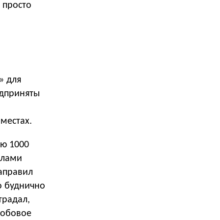
 просто
» для
едприняты
 местах.
ю 1000
илами
направил
о буднично
традал,
лобовое