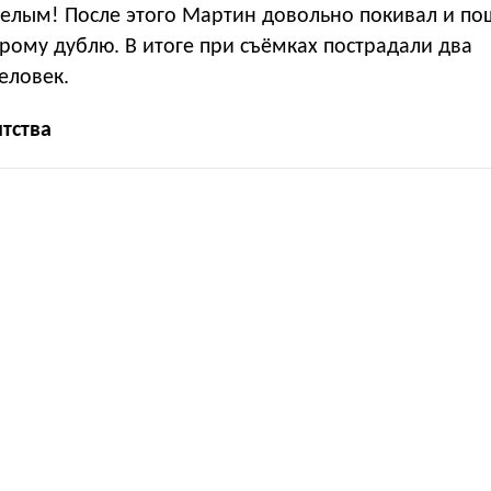
 целым! После этого Мартин довольно покивал и по
орому дублю. В итоге при съёмках пострадали два
еловек.
тства