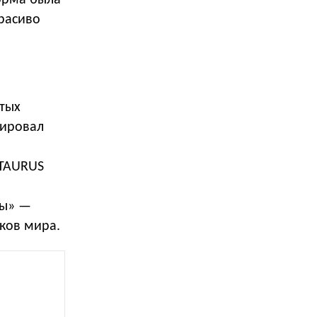
орма была
красиво
тых
лировал
.
 TAURUS
ры» —
ков мира.