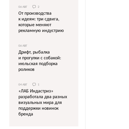
06 АВГ
2
От производства
к идеям: три сдвига,
которые меняют
рекламную индустрию
06 АВГ
Дрифт, рыбалка
и прогулки с собакой:
июльская подборка
роликов
04 АВГ
1
«ЛАБ Индастриз»
разработала два разных
визуальных мира для
поддержки новинок
бренда