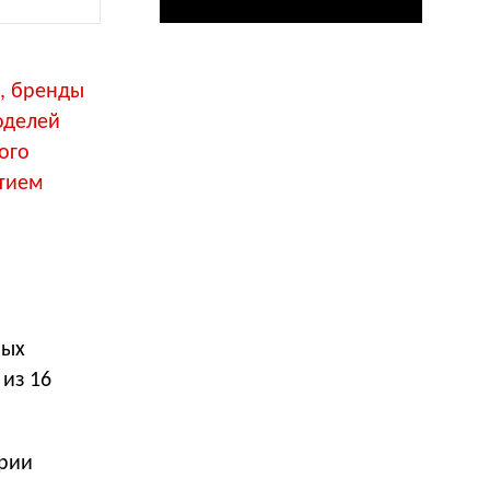
о, бренды
оделей
ого
стием
ных
из 16
ории