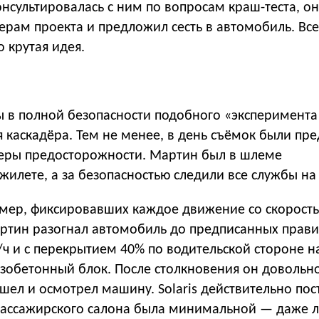
нсультировалась с ним по вопросам краш-теста, он
ерам проекта и предложил сесть в автомобиль. Все
о крутая идея.
ы в полной безопасности подобного «эксперимента
 каскадёра. Тем не менее, в день съёмок были пр
еры предосторожности. Мартин был в шлеме
жилете, а за безопасностью следили все службы на
мер, фиксировавших каждое движение со скорость
Мартин разогнал автомобиль до предписанных прав
/ч и с перекрытием 40% по водительской стороне 
езобетонный блок. После столкновения он довольн
шел и осмотрел машину. Solaris действительно пос
ассажирского салона была минимальной — даже 