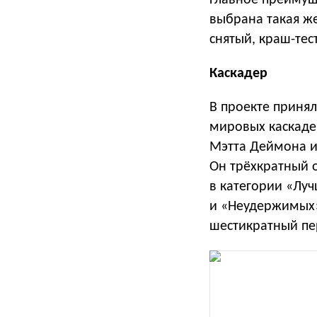
Главное преимущ
выбрана такая же
снятый, краш-тес
Каскадер
В проекте приня
мировых каскаде
Мэтта Деймона и
Он трёхкратный 
в категории «Лу
и «Неудержимых»
шестикратный пе