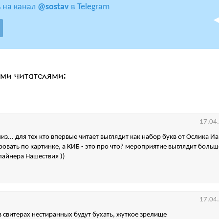
 на канал
@sostav
в Telegram
ими читателями:
17.04
из... для тех кто впервые читает выглядит как набор букв от Ослика Иа 
вать по картинке, а КИБ - это про что? мероприятие выглядит боль
лайнера Нашествия ))
17.04
в свитерах нестиранных будут бухать, жуткое зрелище