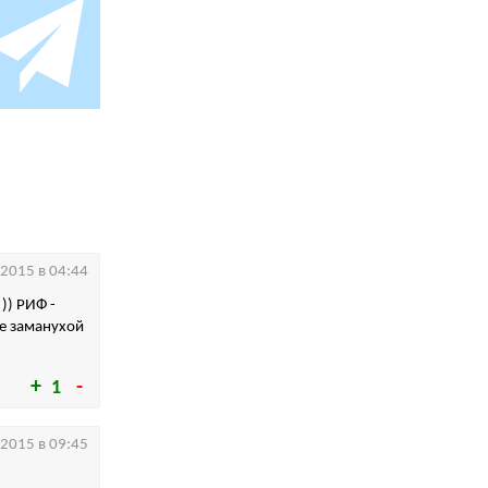
.2015 в 04:44
)) РИФ -
ше заманухой
1
.2015 в 09:45