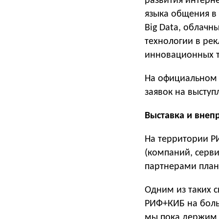
развития интерне
языка общения в 
Big Data, облачн
технологии в ре
инновационных т
На официальном
заявок на выступ
Выставка и внеп
На территории Р
(компаний, серви
партнерами план
Одним из таких с
РИФ+КИБ на боль
мы пока держим в