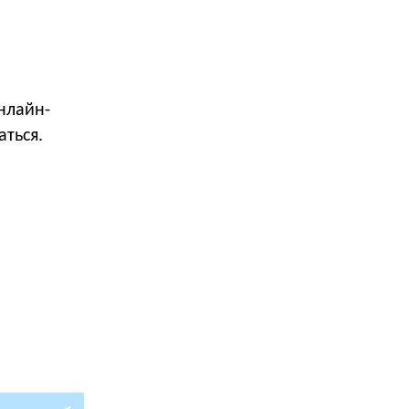
нлайн-
аться.