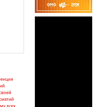
ренция
ший
своей
риятий
ому всех