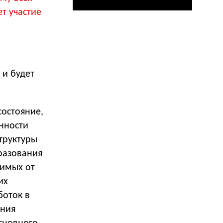
ет участие
 и будет
состояние,
нности
труктуры
разования
симых от
их
боток в
ения