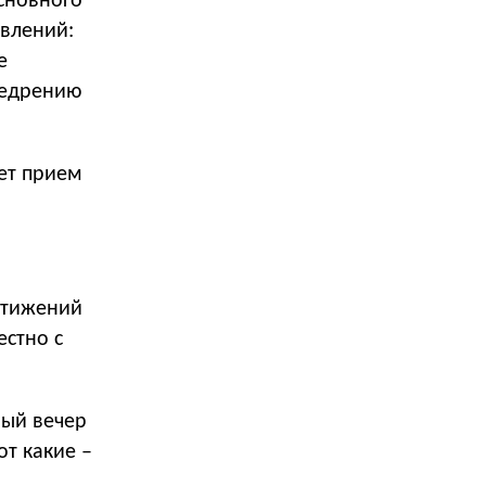
основного
авлений:
е
недрению
ет прием
стижений
естно с
вый вечер
т какие –