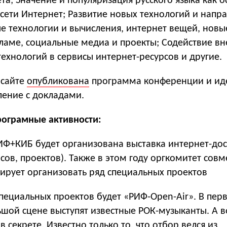
та; Значение и популяризация русского языка как 
сети Интернет; Развитие новых технологий и напр
ые технологии и вычисления, интернет вещей, новы
кламе, социальные медиа и проекты; Содействие в
ехнологий в сервисы интернет-ресурсов и другие.
 сайте
опубликована
программа конференции и ид
ление с докладами.
рограмные активности:
ИФ+КИБ будет организована выставка интернет-до
сов, проектов). Также в этом году оргкомитет совм
ирует организовать ряд специальных проектов
пециальных проектов будет «РИФ-Open-Air». В пер
шой сцене выступят известные РОК-музыканты. А во
 секрете. Известно только то, что отбор велся из