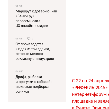
06 АВГ
Маршрут к доверию: как
«Банки.ру»
переосмыслил
UX онлайн-вкладов
06 АВГ
2
От производства
к идеям: три сдвига,
которые меняют
рекламную индустрию
06 АВГ
Дрифт, рыбалка
C 22 по 24 апрел
и прогулки с собакой:
июльская подборка
«РИФ+КИБ 2015» 
роликов
интернет-форум 
площадке и явля
в Рунете. Эпицен