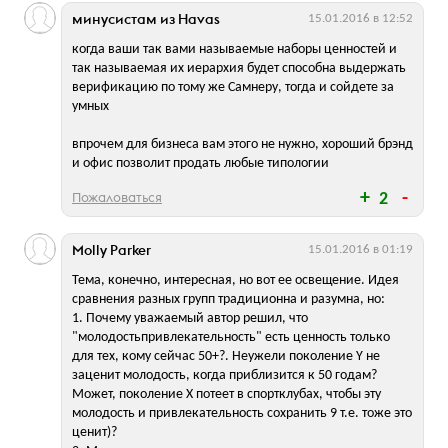
минусистам из Havas
15.01.2016 в 12:52
когда ваши так вами называемые наборы ценностей и
так называемая их иерархия будет способна выдержать
верификацию по тому же Самнеру, тогда и сойдете за
умных
впрочем для бизнеса вам этого не нужно, хороший брэнд
и офис позволит продать любые типологии
Пожаловаться
2
Molly Parker
15.01.2016 в 01:19
Тема, конечно, интересная, но вот ее освещение. Идея
сравнения разных групп традиционна и разумна, но:
1. Почему уважаемый автор решил, что
"молодостьпривлекательность" есть ценность только
для тех, кому сейчас 50+?. Неужели поколение Y не
заценит молодость, когда приблизится к 50 годам?
Может, поколение Х потеет в спортклубах, чтобы эту
молодость и привлекательность сохранить 9 т.е. тоже это
ценит)?