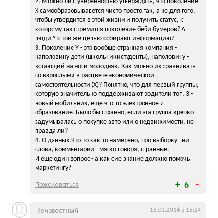
2. Можно ли с уверенностью утверждать, что поколение
Х самообразовывавется чисто просто так, а не для того,
чтобы утвердится в этой жизни и получить статус, к
которому так стремится поколение беби бумеров? А
люди Y с той же целью собирают информацию?
3. Поколение Y - это вообще странная компания -
наполовину дети (школьникистуденты), наполовину -
встающий на ноги молодняк. Как можно их сравнивать
со взрослыми в расцвете экономической
самостоятельности (Х)? Понятно, что для первый группы,
которую значительно поддерживают родители топ, 3 -
новый мобильник, еще что-то электронное и
образование. Было бы странно, если эта группа крепко
задумывалась о покупке авто или о недвижимости, не
правда ли?
4. О данных.Что-то как-то намерено, про выборку - ни
слова, комментарии - мягко говоря, странные.
И еще один вопрос - а как сие знание должно помочь
маркетингу?
Пожаловаться
6
Неизвестный
15.01.2016 в 15:24