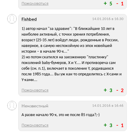
Пожаловаться
5
1
Fishbed
14.01.2016 в 16:30
1) автор начал "за здравие": "В ближайшие 10 лет в
наиболее активный, с точки зрения потребления,
возраст (25-35 лет) войдут люди, рожденные в России,
наверное, в самую неспокойную из эпох новейшей
истории – в начале 90-х..."
2) но потом скатился на заезженную "пластинку"
поколений baby-бумеров, Х и Y.... И противореча сам
себе (см. п.1), включает в поколение Y, родившихся
после 1985 года... Вы уж как-то определитесь с X-сами и
Y-ками...
Пожаловаться
3
2
Неизвестный
14.01.2016 в 16:46
А разве начало 90-х, это не после 85 года?;-)
Пожаловаться
3
1