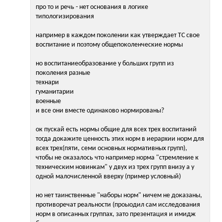
про то и речь - нет основания в логике
типологизирования
например в каждом поколении как утверждает ТС свое
воспитание и поэтому общепоколенческие нормы
но воспитаниеобразование у больших групп из
поколения разные
технари
гуманитарии
военные
и все они вместе одинаково нормированы?
ок пускай есть нормы общие для всех трех воспитаний
тогда докажите ценность этих норм в иерархии норм для
всех трех(пяти, семи основных нормативных групп),
чтобы не оказалось что например норма "стремление к
техническим новинкам" у двух из трех групп внизу а у
одной малочисленной вверху (пример условный)
но нет таинственные "наборы норм" ничем не доказаны,
противоречат реальности (проыодил сам исследования
норм в описанных группах, зато презентация и имидж