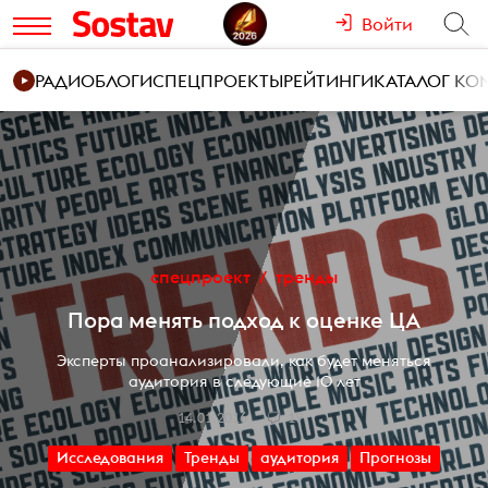
Войти
РАДИО
БЛОГИ
СПЕЦПРОЕКТЫ
РЕЙТИНГИ
КАТАЛОГ К
спецпроект
тренды
Пора менять подход к оценке ЦА
Эксперты проанализировали, как будет меняться
аудитория в следующие 10 лет
14.01.2016
19
Исследования
Тренды
аудитория
Прогнозы