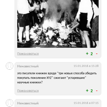
Пожаловаться
2
Неизвестный
15.01.2016 в 15:28
это писатели книжек вроде "три новых способа убедить
покупать поколение XYZ" сжигают "устаревшие"
научные книжки?
Пожаловаться
2
Неизвестный
15.01.2016 в 07:15