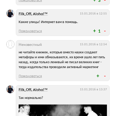
3
Filk_Off, Aloha!™
15.01.2016 в 12:55
Какие улицы! Интернет вам в помощь.
Пожаловаться
1
Неизвестный
15.01.2016 в 12:54
не читайте книжек, которые вместо науки создают
метафоры и ими обмазываются, их время ушло лет пять
назад, когда только ленивый не писал великих книг -
тогда издательства проводили активный маркетинг
Пожаловаться
Filk_Off, Aloha!™
15.01.2016 в 13:37
Так нормально?