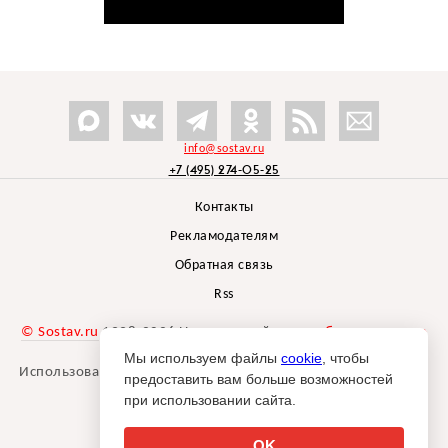
info@sostav.ru
+7 (495) 274-05-25
Контакты
Рекламодателям
Обратная связь
Rss
© Sostav.ru
1998-2026 Независимый проект
брендингового
агентства Depot
Мы используем файлы
cookie
, чтобы
Использование материалов Sostav.ru допустимо только при
предоставить вам больше возможностей
указании источника.
при использовании сайта.
Дизайн сайта -
Liqium
.
18+
OK